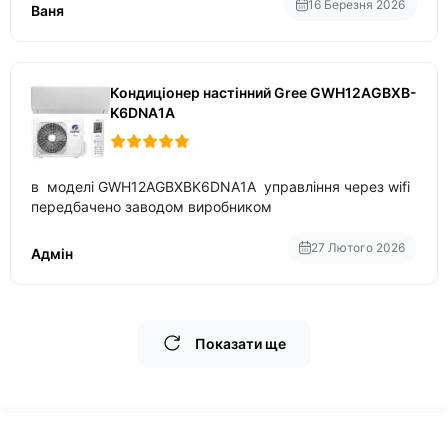
температури
16 Березня 2026
Ваня
Кондиціонер настінний Gree GWH12AGBXB-
K6DNA1A
в моделі GWH12AGBXBK6DNA1A управління через wifi
передбачено заводом виробником
27 Лютого 2026
Адмін
Показати ще