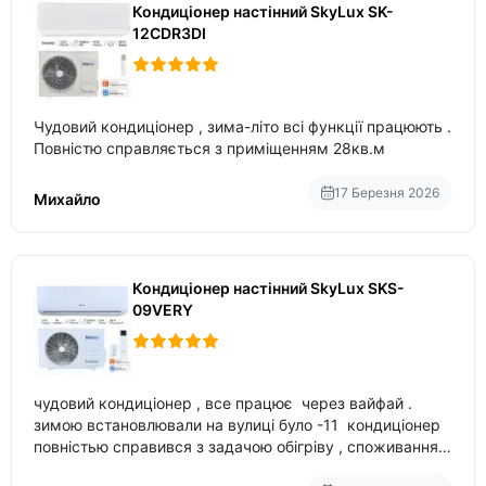
Кондиціонер настінний SkyLux SK-
12CDR3DI
Чудовий кондиціонер , зима-літо всі функції працюють .
Повністю справляється з приміщенням 28кв.м
17 Березня 2026
Михайло
Кондиціонер настінний SkyLux SKS-
09VERY
чудовий кондиціонер , все працює через вайфай .
зимою встановлювали на вулиці було -11 кондиціонер
повністью справився з задачою обігріву , споживання
приблизно 200-500 ват після нагрівання та підтримки