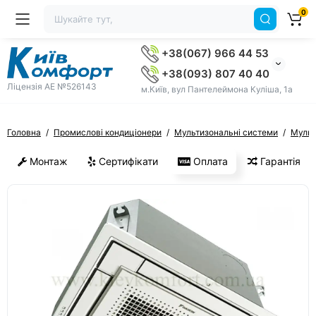
0
+38(067) 966 44 53
+38(093) 807 40 40
Ліцензія AE №526143
м.Київ, вул Пантелеймона Куліша, 1а
Головна
Промислові кондиціонери
Мультизональні системи
Мульт
Монтаж
Сертифікати
Оплата
Гарантія