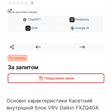
0
AI аналітика товара
ChatGPT
Perplexity
Grok
Google AI
По запиту
За запитом
Повідомити мене
Основні характеристики Касетний
внутрішній блок VRV Daikin FXZQ40A