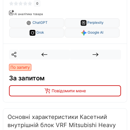
0
AI аналітика товара
ChatGPT
Perplexity
Grok
Google AI
По запиту
За запитом
Повідомити мене
Основні характеристики Касетний
внутрішній блок VRF Mitsubishi Heavy