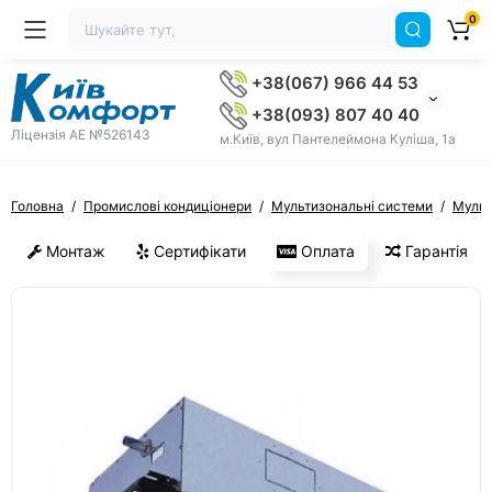
0
+38(067) 966 44 53
+38(093) 807 40 40
Ліцензія AE №526143
м.Київ, вул Пантелеймона Куліша, 1а
Головна
Промислові кондиціонери
Мультизональні системи
Мульт
Монтаж
Сертифікати
Оплата
Гарантія