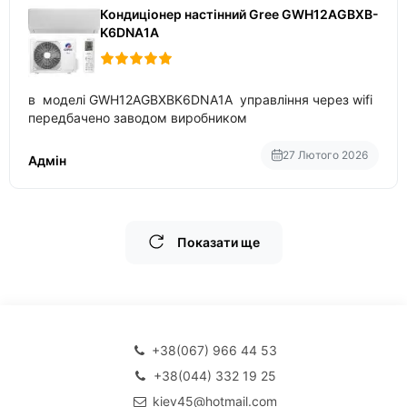
Кондиціонер настінний Gree GWH12AGBXB-
K6DNA1A
в моделі GWH12AGBXBK6DNA1A управління через wifi
передбачено заводом виробником
27 Лютого 2026
Адмін
Показати ще
+38(067) 966 44 53
+38(044) 332 19 25
kiev45@hotmail.com