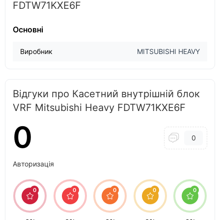
FDTW71KXE6F
Основні
Виробник
MITSUBISHI HEAVY
Відгуки про Касетний внутрішній блок
VRF Mitsubishi Heavy FDTW71KXE6F
0
0
Авторизація
0
0
0
0
0