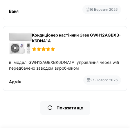
приблизно 200-500 ват після нагрівання та підтримки
температури
16 Березня 2026
Ваня
Кондиціонер настінний Gree GWH12AGBXB-
K6DNA1A
в моделі GWH12AGBXBK6DNA1A управління через wifi
передбачено заводом виробником
27 Лютого 2026
Адмін
Показати ще