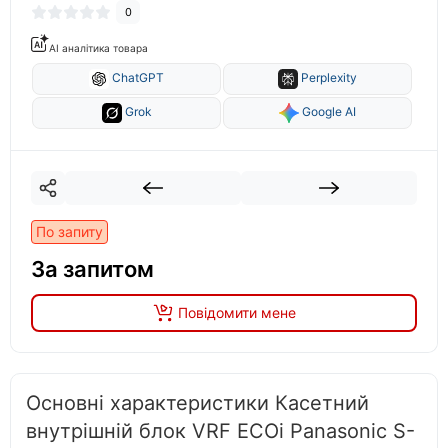
0
AI аналітика товара
ChatGPT
Perplexity
Grok
Google AI
По запиту
За запитом
Повідомити мене
Основні характеристики Касетний
внутрішній блок VRF ECOi Panasonic S-