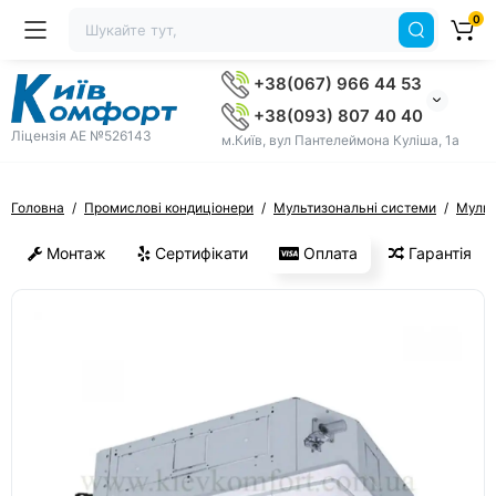
0
+38(067) 966 44 53
+38(093) 807 40 40
Ліцензія AE №526143
м.Київ, вул Пантелеймона Куліша, 1а
Головна
Промислові кондиціонери
Мультизональні системи
Мульт
Монтаж
Сертифікати
Оплата
Гарантія