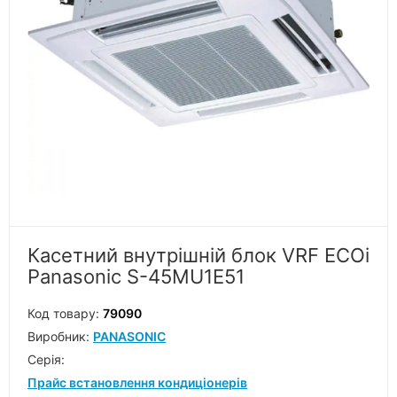
Касетний внутрішній блок VRF ECOi
Panasonic S-45MU1E51
Код товару:
79090
Виробник:
PANASONIC
Серiя:
Прайс встановлення кондиціонерів