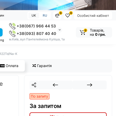
0
0
зин
UK
RU
Особистий кабінет
+38(067) 966 44 53
Товарів,
0
+38(093) 807 40 40
на
0 грн.
м.Київ, вул Пантелеймона Куліша, 1а
ung
-R22Td/Na-K
Оплата
Гарантія
e
По запиту
За запитом