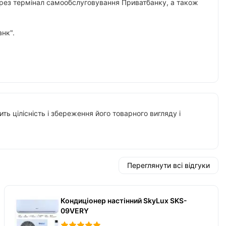
 через термінал самообслуговування Приватбанку, а також
нк".
ть цілісність і збереження його товарного вигляду і
Переглянути всі відгуки
Кондиціонер настінний SkyLux SKS-
09VERY