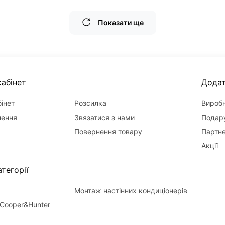
Показати ще
абінет
Дода
інет
Розсилка
Вироб
лення
Звязатися з нами
Подару
Повернення товару
Партн
Акції
тегорії
Монтаж настінних кондиціонерів
Cooper&Hunter