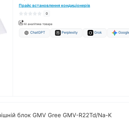
Прайс встановлення кондиціонерів
0
AI аналітика товара
ChatGPT
Perplexity
Grok
Google
рішній блок GMV Gree GMV-R22Td/Na-K