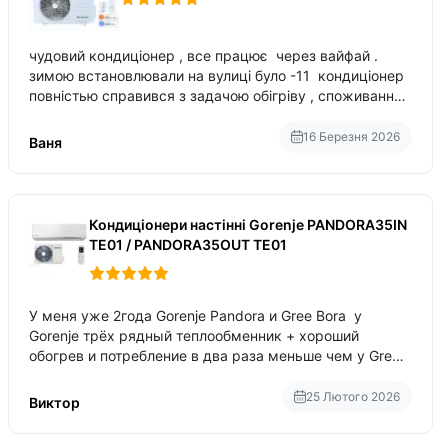
чудовий кондиціонер , все працює через вайфай .
зимою встановлювали на вулиці було -11 кондиціонер
повністью справився з задачою обігріву , споживання
приблизно 200-500 ват після нагрівання та підтримки
температури
16 Березня 2026
Ваня
Кондиціонери настінні Gorenje PANDORA35IN
TE01 / PANDORA35OUT TE01
У меня уже 2года Gorenje Pandora и Gree Bora у
Gorenje трёх рядный теплообменник + хороший
обогрев и потребление в два раза меньше чем у Gree
Bora хотя у Bora больше понтов ну сравнить как
малолитражка с паркетником ре
25 Лютого 2026
Виктор