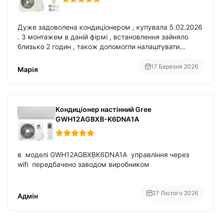
Дуже задоволена кондиціонером , купувала 5.02.2026
. З монтажем в даній фірмі , встановлення зайняло
близько 2 годин , також допомогли налаштувати
вбудований в нього вайфай .
17 Березня 2026
Марія
Кондиціонер настінний Gree
GWH12AGBXB-K6DNA1A
в моделі GWH12AGBXBK6DNA1A управління через
wifi передбачено заводом виробником
27 Лютого 2026
Адмін