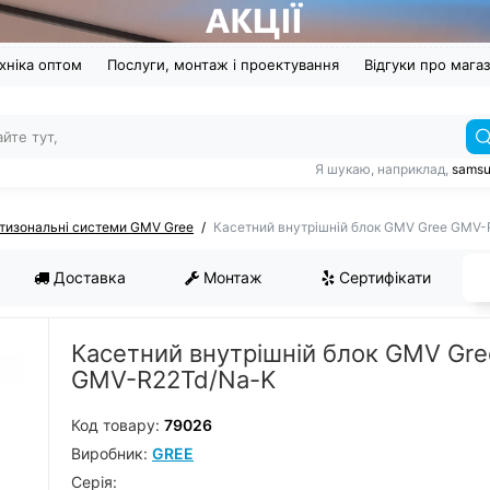
хніка оптом
Послуги, монтаж і проектування
Відгуки про мага
Я шукаю, наприклад,
sams
тизональні системи GMV Gree
Касетний внутрішній блок GMV Gree GMV
Доставка
Монтаж
Сертифікати
Касетний внутрішній блок GMV Gre
GMV-R22Td/Na-K
Код товару:
79026
Виробник:
GREE
Серiя: