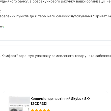
будь-якого банку, з розрахункового рахунку вашої організації,
d.
аселених пунктів де є термінали самообслуговування "Приват Ба
в Комфорт" гарантує упаковку замовленого товару, яка забезпечи
Кондиціонер настінний SkyLux SK-
12CDR3DI