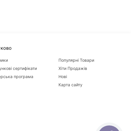
тково
ники
Популярні Товари
нкові сертифікати
Хіти Продажів
ерська програма
Нові
Карта сайту