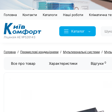
Головна
Контакти
Каталоги
Наші роботи
Кліматична те
Каталог
Ліцензія AE №526143
Головна
Промислові кондиціонери
Мультизональні системи
Муль
0
Все про товар
Характеристики
Відгуки