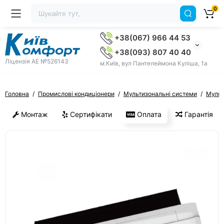
0
+38(067) 966 44 53
+38(093) 807 40 40
Ліцензія AE №526143
м.Київ, вул Пантелеймона Куліша, 1а
Головна
Промислові кондиціонери
Мультизональні системи
Мульт
Монтаж
Сертифікати
Оплата
Гарантія