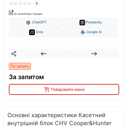
0
AI аналітика товара
ChatGPT
Perplexity
Grok
Google AI
По запиту
За запитом
Повідомити мене
Основні характеристики Касетний
внутрішній блок CHV Cooper&Hunter