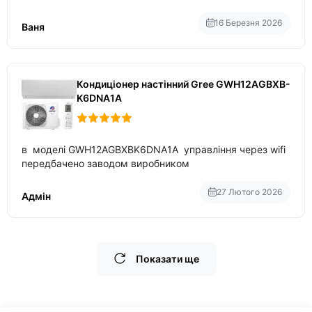
приблизно 200-500 ват після нагрівання та підтримки
температури
16 Березня 2026
Ваня
Кондиціонер настінний Gree GWH12AGBXB-
K6DNA1A
в моделі GWH12AGBXBK6DNA1A управління через wifi
передбачено заводом виробником
27 Лютого 2026
Адмін
Показати ще