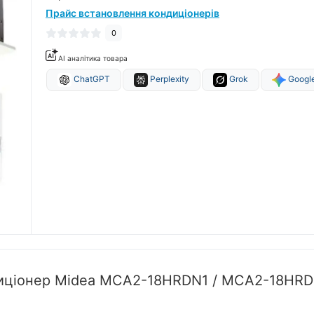
Прайс встановлення кондиціонерів
0
AI аналітика товара
ChatGPT
Perplexity
Grok
Google
диціонер Midea MCA2-18HRDN1 / MCA2-18HR