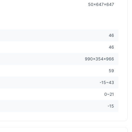
50x647x647
46
46
990×354×966
59
-15~43
0~21
-15