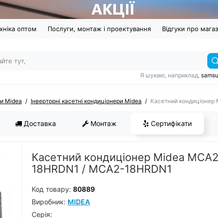
хніка оптом
Послуги, монтаж і проектування
Відгуки про мага
Я шукаю, наприклад,
sams
ри Midea
Інверторні касетні кондиціонери Midea
Касетний кондиціонер
Доставка
Монтаж
Сертифікати
Касетний кондиціонер Midea MCA2
18HRDN1 / MCA2-18HRDN1
Код товару:
80889
Виробник:
MIDEA
Серiя: