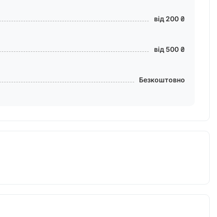
від 200 ₴
від 500 ₴
Безкоштовно