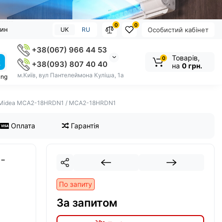
0
0
зин
UK
RU
Особистий кабінет
+38(067) 966 44 53
Товарів,
0
+38(093) 807 40 40
на
0 грн.
м.Київ, вул Пантелеймона Куліша, 1а
ung
 Midea MCA2-18HRDN1 / MCA2-18HRDN1
Оплата
Гарантія
-
По запиту
За запитом