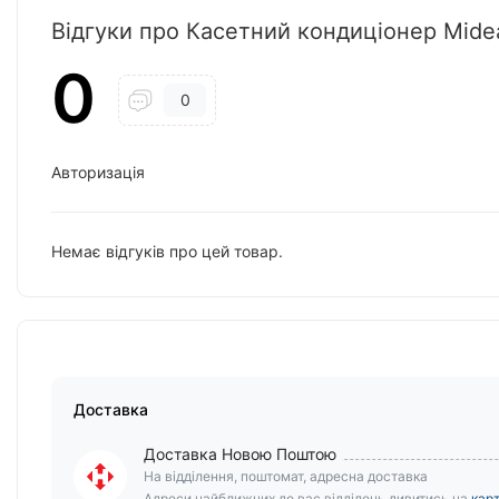
Відгуки про Касетний кондиціонер Mi
0
0
Авторизація
Немає відгуків про цей товар.
Доставка
Доставка Новою Поштою
На відділення, поштомат, адресна доставка
Адреси найближчих до вас відділень дивитись на
карт