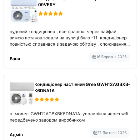
09VERY
чудовий кондиціонер , все працює через вайфай .
зимою встановлювали на вулиці було -11 кондиціонер
повністью справився з задачою обігріву , споживання
приблизно 200-500 ват після нагрівання та підтримки
температури
16 Березня 2026
Ваня
Кондиціонер настінний Gree GWH12AGBXB-
K6DNA1A
в моделі GWH12AGBXBK6DNA1A управління через wifi
передбачено заводом виробником
27 Лютого 2026
Адмін