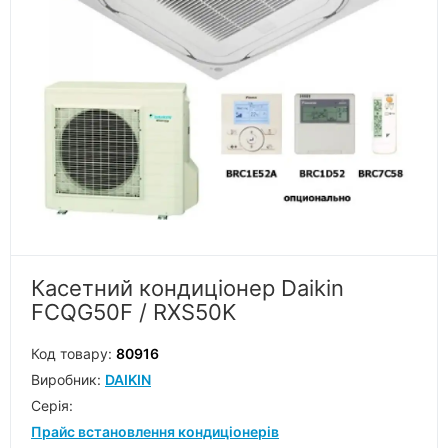
Касетний кондиціонер Daikin
FCQG50F / RXS50K
Код товару:
80916
Виробник:
DAIKIN
Серiя:
Прайс встановлення кондиціонерів