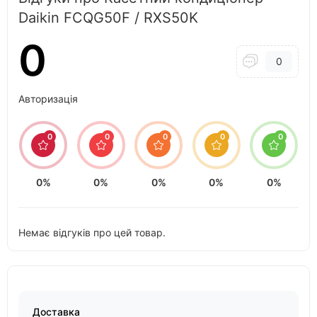
Daikin FCQG50F / RXS50K
0
0
Авторизація
0
0
0
0
0
0%
0%
0%
0%
0%
Немає відгуків про цей товар.
Доставка