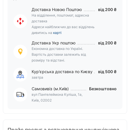
Доставка Новою Поштою
від 200 ₴
На відділення, поштомат, адресна
доставка
Адреси найближчих до вас відділень
дивитись на
карті
Доставка Укр поштою
від 200 ₴
Економна доставка по Україні.
Вартість доставки залежить від
розміру та відстані.
Кур'єрська доставка по Києву
від 500 ₴
завтра
Самовивіз (м.Київ)
Безкоштовно
вул Пантелеймона Куліша, 1а,
Київ, 02002
Прайс послуг з встановлення кондиціонера