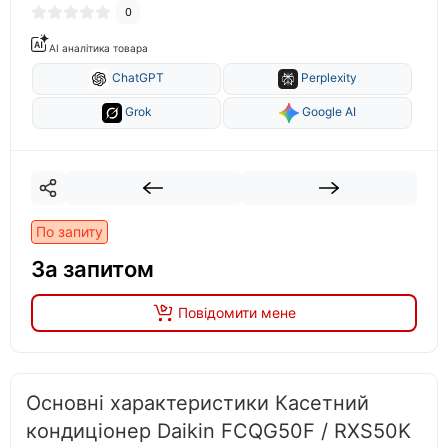
0
AI аналітика товара
ChatGPT
Perplexity
Grok
Google AI
По запиту
За запитом
Повідомити мене
Основні характеристики Касетний
кондиціонер Daikin FCQG50F / RXS50K