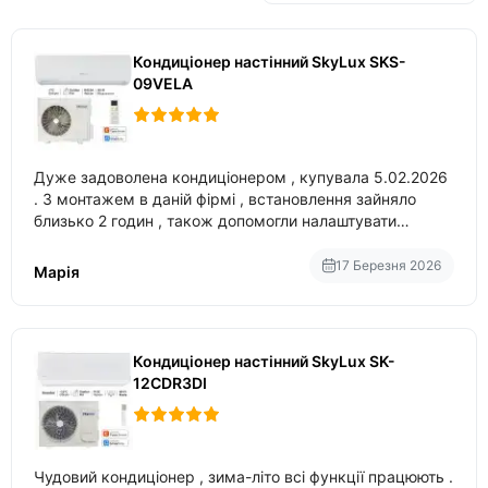
Кондиціонер настінний SkyLux SKS-
09VELA
Дуже задоволена кондиціонером , купувала 5.02.2026
. З монтажем в даній фірмі , встановлення зайняло
близько 2 годин , також допомогли налаштувати
вбудований в нього вайфай .
17 Березня 2026
Марія
Кондиціонер настінний SkyLux SK-
12CDR3DI
Чудовий кондиціонер , зима-літо всі функції працюють .