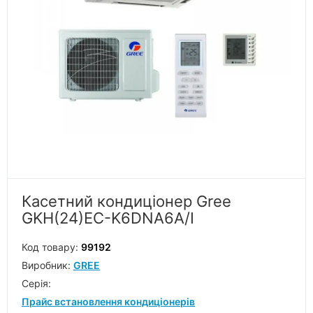
Касетний кондиціонер Gree
GKH(24)EC-K6DNA6A/I
Код товару:
99192
Виробник:
GREE
Серiя:
Прайс встановлення кондиціонерів