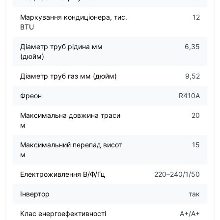
Маркування кондиціонера, тис.
12
BTU
Діаметр труб рідина мм
6,35
(дюйм)
Діаметр труб газ мм (дюйм)
9,52
Фреон
R410A
Максимальна довжина траси
20
м
Максимальний перепад висот
15
м
Електроживлення В/Ф/Гц
220–240/1/50
Інвертор
так
Клас енергоефективності
A+/A+