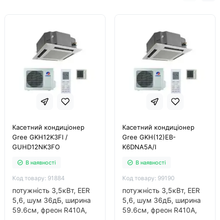
Касетний кондиціонер
Касетний кондиціонер
Gree GKH12K3FI /
Gree GKH(12)EB-
GUHD12NK3FO
K6DNA5A/I
В наявності
В наявності
Код товару: 91884
Код товару: 99190
потужність 3,5кВт, EER
потужність 3,5кВт, EER
5,6, шум 36дБ, ширина
5,6, шум 36дБ, ширина
59.6см, фреон R410A,
59.6см, фреон R410A,
інвертор так..
інвертор так..