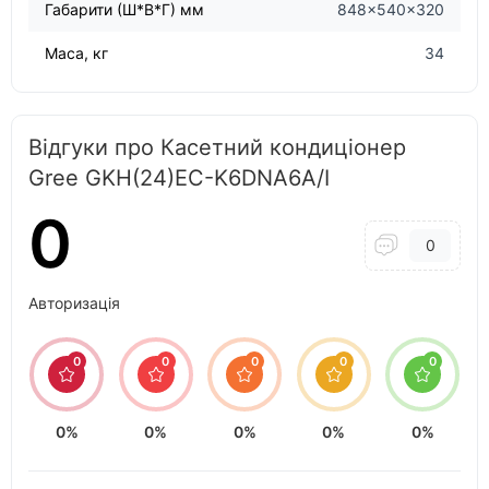
Габарити (Ш*В*Г) мм
848×540×320
Маса, кг
34
Відгуки про Касетний кондиціонер
Gree GKH(24)EC-K6DNA6A/I
0
0
Авторизація
0
0
0
0
0
0%
0%
0%
0%
0%