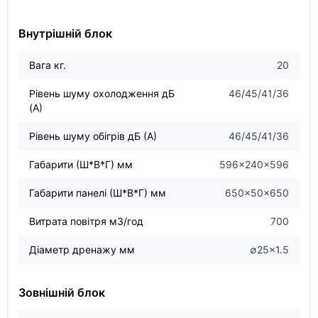
Внутрішній блок
Вага кг.
20
Рівень шуму охолодження дБ
46/45/41/36
(А)
Рівень шуму обігрів дБ (А)
46/45/41/36
Габарити (Ш*В*Г) мм
596×240×596
Габарити панелі (Ш*В*Г) мм
650×50×650
Витрата повітря м3/год
700
Діаметр дренажу мм
∅25×1.5
Зовнішній блок