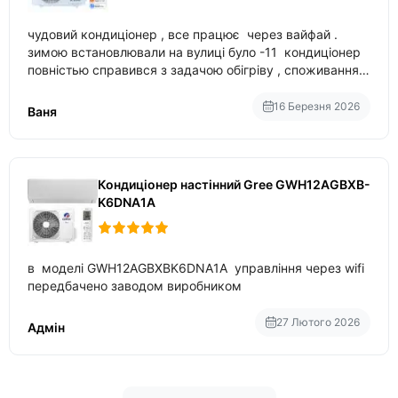
чудовий кондиціонер , все працює через вайфай .
зимою встановлювали на вулиці було -11 кондиціонер
повністью справився з задачою обігріву , споживання
приблизно 200-500 ват після нагрівання та підтримки
температури
16 Березня 2026
Ваня
Кондиціонер настінний Gree GWH12AGBXB-
K6DNA1A
в моделі GWH12AGBXBK6DNA1A управління через wifi
передбачено заводом виробником
27 Лютого 2026
Адмін