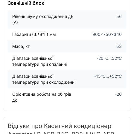
Зовнішній блок
Рівень шуму охолодження дБ
56
(А)
Габарити (Ш*В*Г) мм
900×750×340
Маса, кг
53
Діапазон зовнішньої
-20°C...52°C
температури при опаленні
Діапазон зовнішньої
-15°C…+52°C
температури при охолодженні
Орієнтовна робота на обігрів
-20
до
Відгуки про Касетний кондиціонер