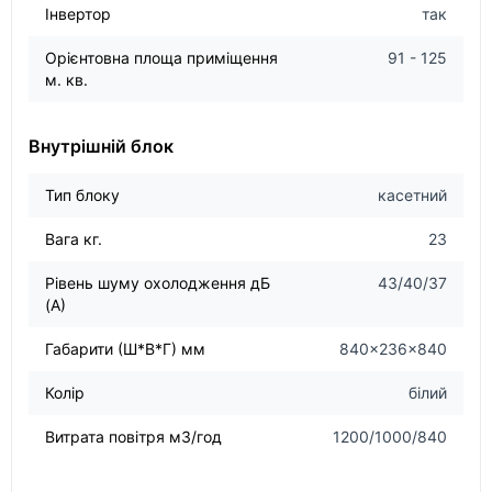
Інвертор
так
Орієнтовна площа приміщення
91 - 125
м. кв.
Внутрішній блок
Тип блоку
касетний
Вага кг.
23
Рівень шуму охолодження дБ
43/40/37
(А)
Габарити (Ш*В*Г) мм
840×236×840
Колір
білий
Витрата повітря м3/год
1200/1000/840