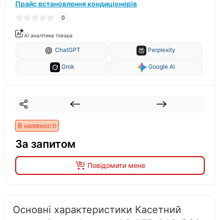
Прайс встановлення кондиціонерів
0
AI аналітика товара
ChatGPT
Perplexity
Grok
Google AI
В наявності
За запитом
Повідомити мене
Основні характеристики Касетний