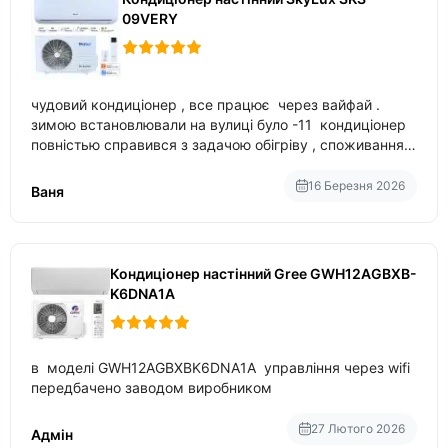
09VERY
чудовий кондиціонер , все працює через вайфай .
зимою встановлювали на вулиці було -11 кондиціонер
повністью справився з задачою обігріву , споживання
приблизно 200-500 ват після нагрівання та підтримки
температури
16 Березня 2026
Ваня
Кондиціонер настінний Gree GWH12AGBXB-
K6DNA1A
в моделі GWH12AGBXBK6DNA1A управління через wifi
передбачено заводом виробником
27 Лютого 2026
Адмін