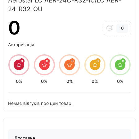
Aerostar LC AER-24C-R32-IU/LC AER-
24-R32-OU
0
0
Авторизація
0
0
0
0
0
0%
0%
0%
0%
0%
Немає відгуків про цей товар.
Доставка