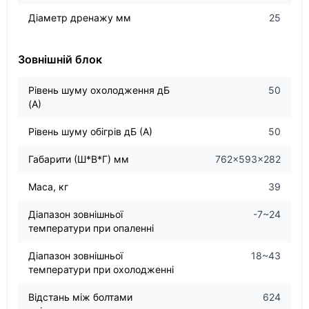
Діаметр дренажу мм
25
Зовнішній блок
Рівень шуму охолодження дБ
50
(А)
Рівень шуму обігрів дБ (А)
50
Габарити (Ш*В*Г) мм
762×593×282
Маса, кг
39
Діапазон зовнішньої
-7~24
температури при опаленні
Діапазон зовнішньої
18~43
температури при охолодженні
Відстань між болтами
624