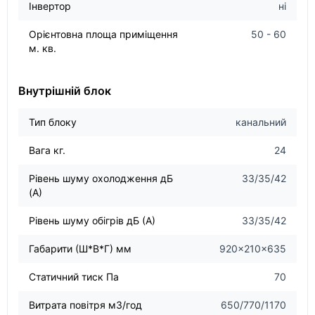
Інвертор
ні
Орієнтовна площа приміщення
50 - 60
м. кв.
Внутрішній блок
Тип блоку
канальний
Вага кг.
24
Рівень шуму охолодження дБ
33/35/42
(А)
Рівень шуму обігрів дБ (А)
33/35/42
Габарити (Ш*В*Г) мм
920×210×635
Статичний тиск Па
70
Витрата повітря м3/год
650/770/1170