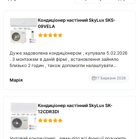
Кондиціонер настінний SkyLux SKS-
09VELA
Дуже задоволена кондиціонером , купувала 5.02.2026
. З монтажем в даній фірмі , встановлення зайняло
близько 2 годин , також допомогли налаштувати
вбудований в нього вайфай .
17 Березня 2026
Марія
Кондиціонер настінний SkyLux SK-
12CDR3DI
Чудовий кондиціонер , зима-літо всі функції працюють .