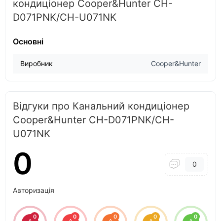
кондиціонер Cooper&Hunter CH-
D071PNK/CH-U071NK
Основні
Виробник
Cooper&Hunter
Відгуки про Канальний кондиціонер
Cooper&Hunter CH-D071PNK/CH-
U071NK
0
0
Авторизація
0
0
0
0
0