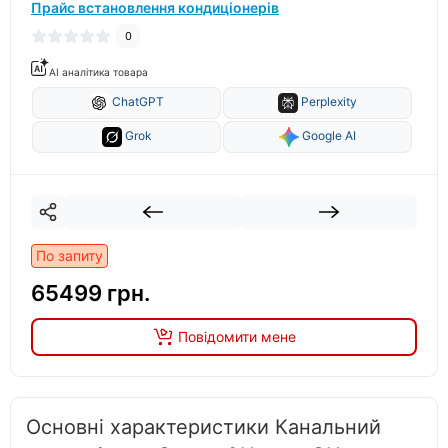
Прайс встановлення кондиціонерів
0
AI аналітика товара
ChatGPT
Perplexity
Grok
Google AI
По запиту
65499 грн.
Повідомити мене
Основні характеристики Канальний