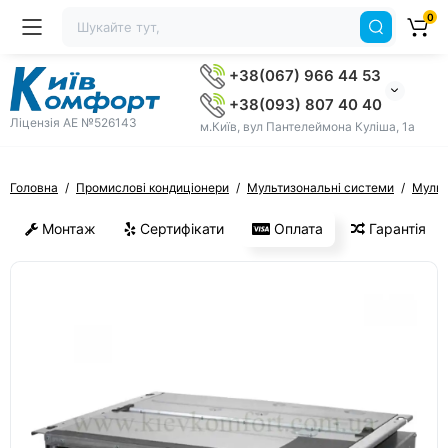
0
+38(067) 966 44 53
+38(093) 807 40 40
Ліцензія AE №526143
м.Київ, вул Пантелеймона Куліша, 1а
Головна
Промислові кондиціонери
Мультизональні системи
Мульт
Монтаж
Сертифікати
Оплата
Гарантія