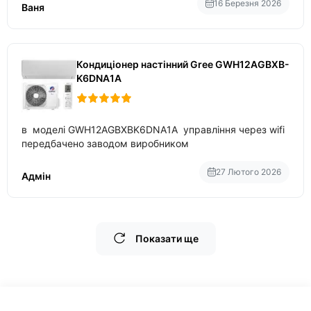
температури
16 Березня 2026
Ваня
Кондиціонер настінний Gree GWH12AGBXB-
K6DNA1A
в моделі GWH12AGBXBK6DNA1A управління через wifi
передбачено заводом виробником
27 Лютого 2026
Адмін
Показати ще