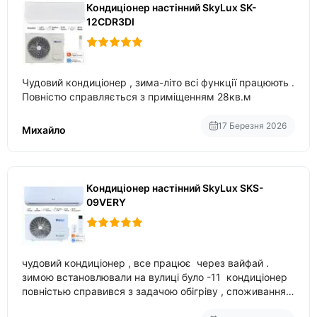
Кондиціонер настінний SkyLux SK-
12CDR3DI
Чудовий кондиціонер , зима-літо всі функції працюють .
Повністю справляється з приміщенням 28кв.м
17 Березня 2026
Михайло
Кондиціонер настінний SkyLux SKS-
09VERY
чудовий кондиціонер , все працює через вайфай .
зимою встановлювали на вулиці було -11 кондиціонер
повністью справився з задачою обігріву , споживання
приблизно 200-500 ват після нагрівання та підтримки