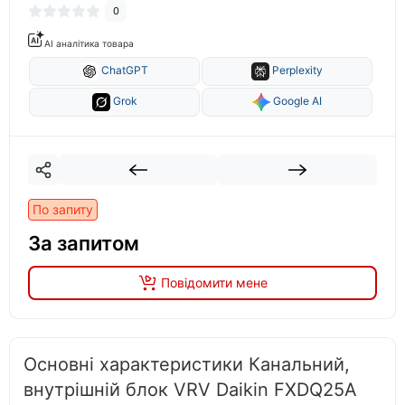
0
AI аналітика товара
ChatGPT
Perplexity
Grok
Google AI
По запиту
За запитом
Повідомити мене
Основні характеристики Канальний,
внутрішній блок VRV Daikin FXDQ25A