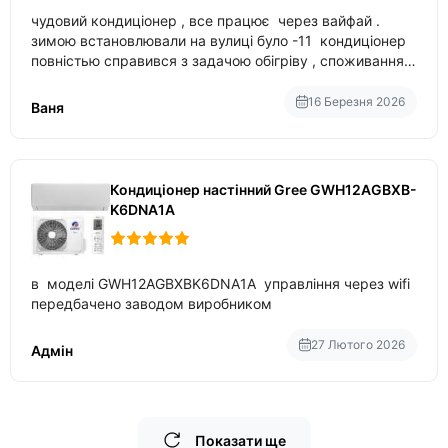
чудовий кондиціонер , все працює через вайфай .
зимою встановлювали на вулиці було -11 кондиціонер
повністью справився з задачою обігріву , споживання
приблизно 200-500 ват після нагрівання та підтримки
температури
16 Березня 2026
Ваня
Кондиціонер настінний Gree GWH12AGBXB-
K6DNA1A
в моделі GWH12AGBXBK6DNA1A управління через wifi
передбачено заводом виробником
27 Лютого 2026
Адмін
Показати ще