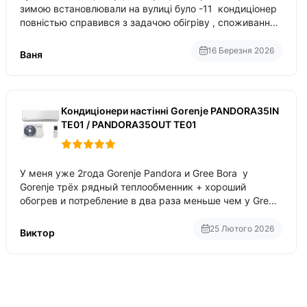
зимою встановлювали на вулиці було -11 кондиціонер
повністью справився з задачою обігріву , споживання
приблизно 200-500 ват після нагрівання та підтримки
температури
16 Березня 2026
Ваня
Кондиціонери настінні Gorenje PANDORA35IN
TE01 / PANDORA35OUT TE01
У меня уже 2года Gorenje Pandora и Gree Bora у
Gorenje трёх рядный теплообменник + хороший
обогрев и потребление в два раза меньше чем у Gree
Bora хотя у Bora больше понтов ну сравнить как
малолитражка с паркетником ре
25 Лютого 2026
Виктор