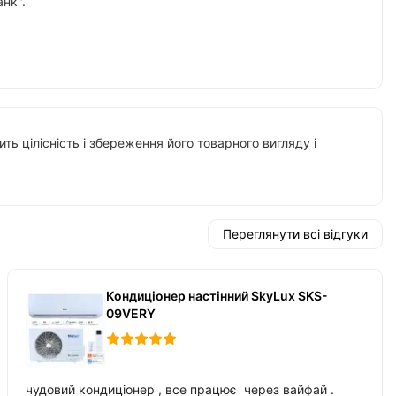
нк".
ть цілісність і збереження його товарного вигляду і
Переглянути всі відгуки
Кондиціонер настінний SkyLux SKS-
09VERY
чудовий кондиціонер , все працює через вайфай .