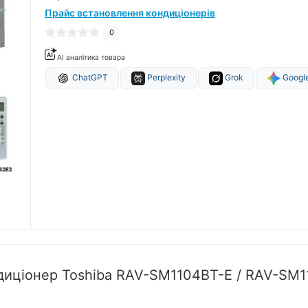
Прайс встановлення кондиціонерів
0
AI аналітика товара
ChatGPT
Perplexity
Grok
Google
диціонер Toshiba RAV-SM1104BT-E / RAV-SM1