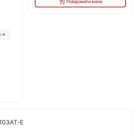
Повідомити мене
 AI
103AT-E