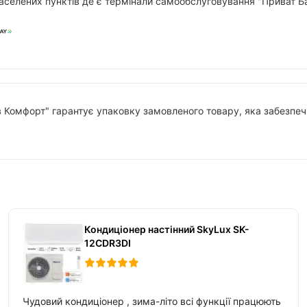
аселених пунктів де є термінали самообслуговування "Приват Ба
в Комфорт" гарантує упаковку замовленого товару, яка забезпечи
Кондиціонер настінний SkyLux SK-
12CDR3DI
Чудовий кондиціонер , зима-літо всі функції працюють