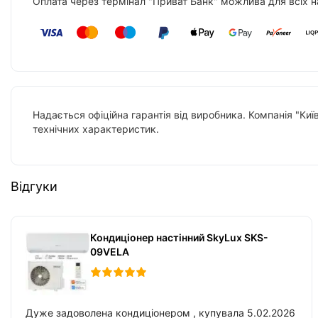
Оплата через термінал "Приват Банк" можлива для всіх н
Надається офіційна гарантія від виробника. Компанія "Киї
технічних характеристик.
Відгуки
Кондиціонер настінний SkyLux SKS-
09VELA
Дуже задоволена кондиціонером , купувала 5.02.2026