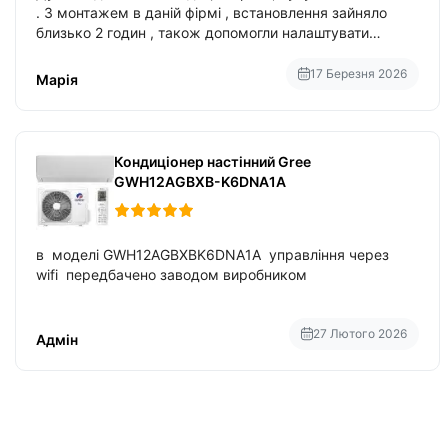
. З монтажем в даній фірмі , встановлення зайняло
близько 2 годин , також допомогли налаштувати
вбудований в нього вайфай .
17 Березня 2026
Марія
Кондиціонер настінний Gree
GWH12AGBXB-K6DNA1A
в моделі GWH12AGBXBK6DNA1A управління через
wifi передбачено заводом виробником
27 Лютого 2026
Адмін