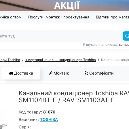
хніка оптом
Послуги, монтаж і проектування
Відгуки про мага
Я шукаю, наприклад,
sams
нери Toshiba
Інверторні канальні кондиціонери Toshiba
Канальний конд
Доставка
Монтаж
Сертифікати
Канальний кондиціонер Toshiba RA
SM1104BT-E / RAV-SM1103AT-E
Код товару:
81076
Виробник:
TOSHIBA
Серiя: