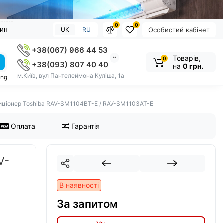
0
0
зин
UK
RU
Особистий кабінет
+38(067) 966 44 53
Товарів,
0
+38(093) 807 40 40
на
0 грн.
м.Київ, вул Пантелеймона Куліша, 1а
ung
иціонер Toshiba RAV-SM1104BT-E / RAV-SM1103AT-E
Оплата
Гарантія
V-
В наявності
За запитом