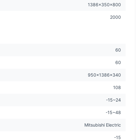
1386×350×800
2000
60
60
950×1386×340
108
-15~24
-15~48
Mitsubishi Electric
-15