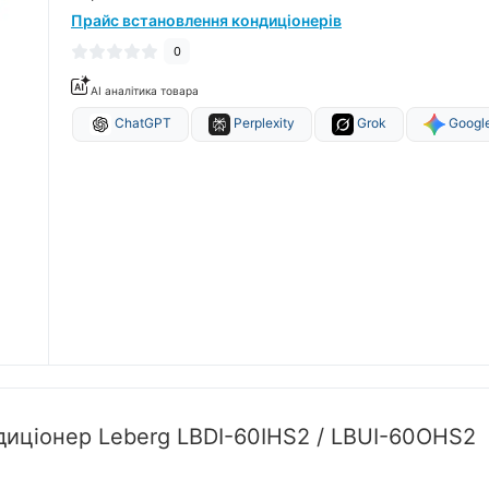
Прайс встановлення кондиціонерів
0
AI аналітика товара
ChatGPT
Perplexity
Grok
Google
диціонер Leberg LBDI-60IHS2 / LBUI-60OHS2