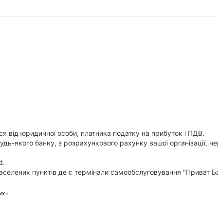
я від юридичної особи, платника податку на прибуток і ПДВ.
будь-якого банку, з розрахункового рахунку вашої організації,
d.
аселених пунктів де є термінали самообслуговування "Приват Ба