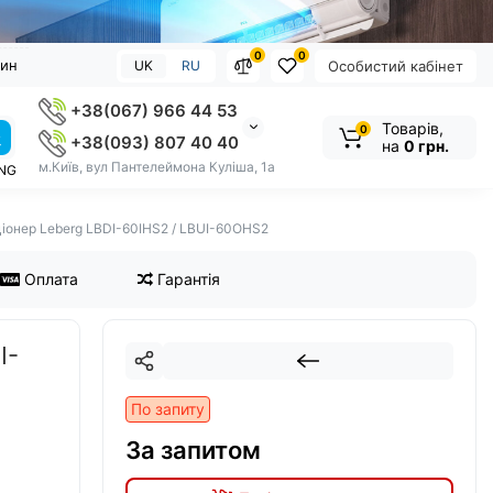
0
0
зин
UK
RU
Особистий кабінет
+38(067) 966 44 53
Товарів,
0
+38(093) 807 40 40
на
0 грн.
м.Київ, вул Пантелеймона Куліша, 1а
NG
іонер Leberg LBDI-60IHS2 / LBUI-60OHS2
Оплата
Гарантія
I-
По запиту
За запитом