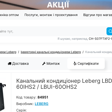
хніка оптом
Послуги, монтаж і проектування
Відгуки про мага
Я шукаю, наприклад,
CH-S07FTXF2-
нери Leberg
Інверторні канальні кондиціонери Leberg
Канальний кондиц
Доставка
Монтаж
Сертифікати
Канальний кондиціонер Leberg LBD
60IHS2 / LBUI-60OHS2
Код товару:
84951
Виробник:
LEBERG
Серiя: