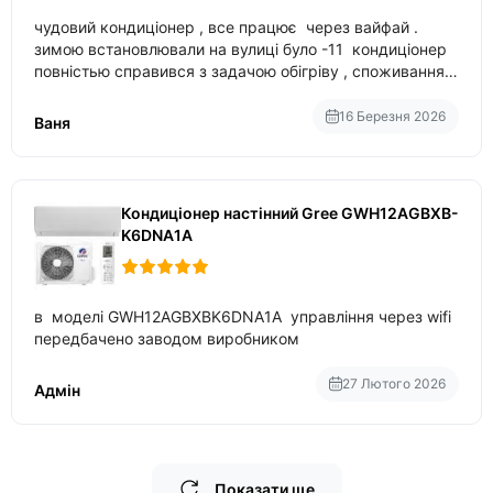
чудовий кондиціонер , все працює через вайфай .
зимою встановлювали на вулиці було -11 кондиціонер
повністью справився з задачою обігріву , споживання
приблизно 200-500 ват після нагрівання та підтримки
температури
16 Березня 2026
Ваня
Кондиціонер настінний Gree GWH12AGBXB-
K6DNA1A
в моделі GWH12AGBXBK6DNA1A управління через wifi
передбачено заводом виробником
27 Лютого 2026
Адмін
Показати ще