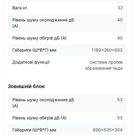
Вага кг.
32
Рівень шуму охолодження дБ
40
(А)
Рівень шуму обігрів дБ (А)
40
Габарити (Ш*В*Г) мм
1189×260×663
Додаткові функції
система против
образования льда
Зовнішній блок
Рівень шуму охолодження дБ
53
(А)
Рівень шуму обігрів дБ (А)
53
Габарити (Ш*В*Г) мм
866×535×304