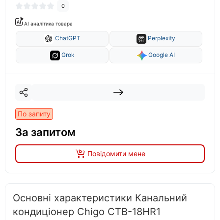
0
AI аналітика товара
ChatGPT
Perplexity
Grok
Google AI
По запиту
За запитом
Повідомити мене
Основні характеристики Канальний
кондиціонер Chigo CTB-18HR1