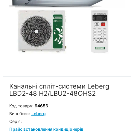
Канальні спліт-системи Leberg
LBD2-48IH2/LBU2-48OHS2
Код товару:
94656
Виробник:
Leberg
Серiя:
Прайс встановлення кондиціонерів