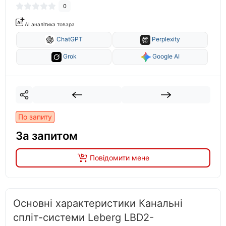
0
AI аналітика товара
ChatGPT
Perplexity
Grok
Google AI
По запиту
За запитом
Повідомити мене
Основні характеристики Канальні
спліт-системи Leberg LBD2-