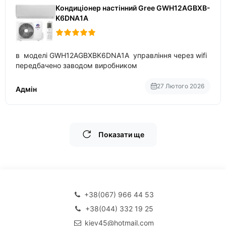
Кондиціонер настінний Gree GWH12AGBXB-
K6DNA1A
в моделі GWH12AGBXBK6DNA1A управління через wifi
передбачено заводом виробником
27 Лютого 2026
Адмін
Показати ще
+38(067) 966 44 53
+38(044) 332 19 25
kiev45@hotmail.com