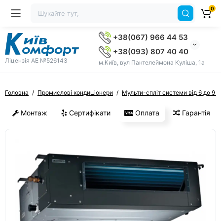
0
+38(067) 966 44 53
+38(093) 807 40 40
Ліцензія AE №526143
м.Київ, вул Пантелеймона Куліша, 1а
Головна
Промислові кондиціонери
Мульти-спліт системи від 6 до 9 в
Монтаж
Сертифікати
Оплата
Гарантія