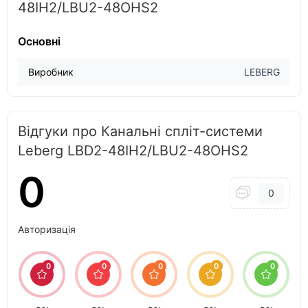
48IH2/LBU2-48OHS2
Основні
Виробник
LEBERG
Відгуки про Канальні спліт-системи
Leberg LBD2-48IH2/LBU2-48OHS2
0
0
Авторизація
0
0
0
0
0