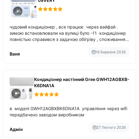
09VERY
чудовий кондиціонер , все працює через вайфай .
зимою встановлювали на вулиці було -11 кондиціонер
повністью справився з задачою обігріву , споживання
приблизно 200-500 ват після нагрівання та підтримки
температури
16 Березня 2026
Ваня
Кондиціонер настінний Gree GWH12AGBXB-
K6DNA1A
в моделі GWH12AGBXBK6DNA1A управління через wifi
передбачено заводом виробником
27 Лютого 2026
Адмін