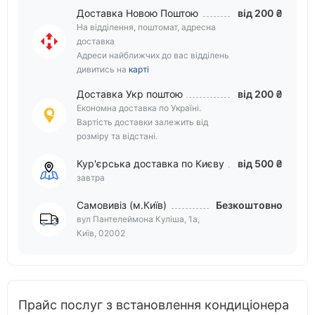
Доставка Новою Поштою
від 200 ₴
На відділення, поштомат, адресна
доставка
Адреси найближчих до вас відділень
дивитись на
карті
Доставка Укр поштою
від 200 ₴
Економна доставка по Україні.
Вартість доставки залежить від
розміру та відстані.
Кур'єрська доставка по Києву
від 500 ₴
завтра
Самовивіз (м.Київ)
Безкоштовно
вул Пантелеймона Куліша, 1а,
Київ, 02002
Прайс послуг з встановлення кондиціонера