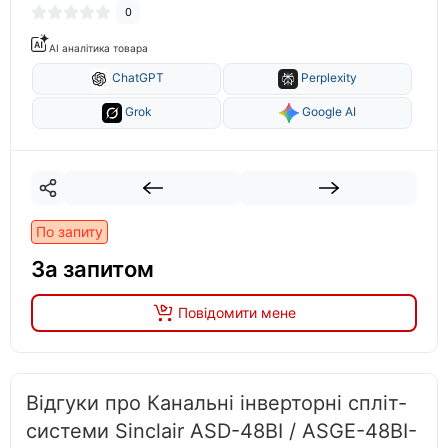
0
AI аналітика товара
ChatGPT
Perplexity
Grok
Google AI
По запиту
За запитом
Повідомити мене
Відгуки про Канальні інверторні спліт-
системи Sinclair ASD-48BI / ASGE-48BI-