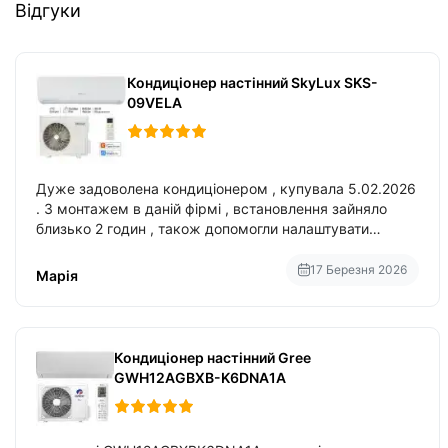
Відгуки
Кондиціонер настінний SkyLux SKS-
09VELA
Дуже задоволена кондиціонером , купувала 5.02.2026
. З монтажем в даній фірмі , встановлення зайняло
близько 2 годин , також допомогли налаштувати
вбудований в нього вайфай .
17 Березня 2026
Марія
Кондиціонер настінний Gree
GWH12AGBXB-K6DNA1A