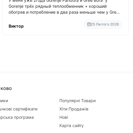
У меня уже 2года Gorenje Pandora и Gree Bora у
Gorenje трёх рядный теплообменник + хороший
обогрев и потребление в два раза меньше чем у Gree
Bora хотя у Bora больше понтов ну сравнить как
малолитражка с паркетником ре
25 Лютого 2026
Виктор
тково
ники
Популярні Товари
нкові сертифікати
Хіти Продажів
ерська програма
Нові
Карта сайту