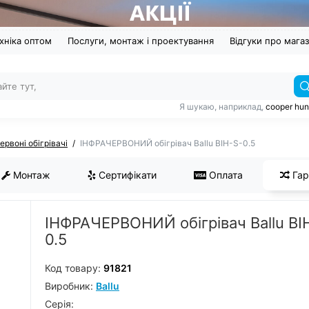
хніка оптом
Послуги, монтаж і проектування
Відгуки про мага
Я шукаю, наприклад,
cooper hun
ервоні обігрівачі
ІНФРАЧЕРВОНИЙ обігрівач Ballu BIH-S-0.5
Монтаж
Сертифікати
Оплата
Гар
ІНФРАЧЕРВОНИЙ обігрівач Ballu BI
0.5
Код товару:
91821
Виробник:
Ballu
Серiя: