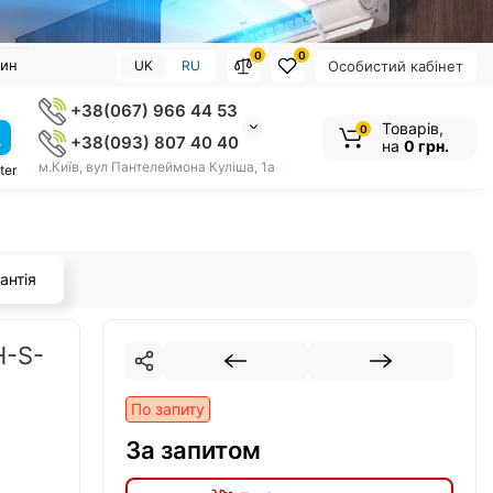
0
0
зин
UK
RU
Особистий кабінет
+38(067) 966 44 53
Товарів,
0
+38(093) 807 40 40
на
0 грн.
м.Київ, вул Пантелеймона Куліша, 1а
ter
антія
H-S-
По запиту
За запитом