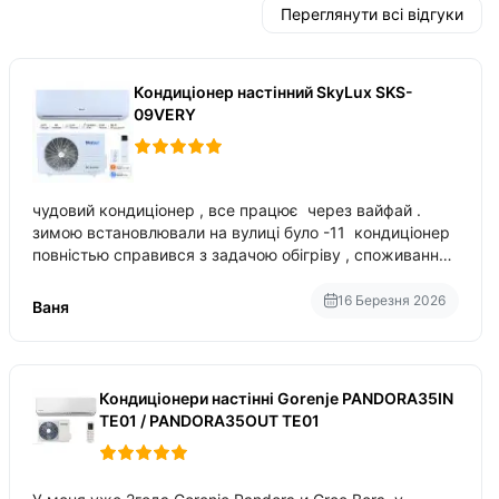
Переглянути всі відгуки
Кондиціонер настінний SkyLux SKS-
09VERY
чудовий кондиціонер , все працює через вайфай .
зимою встановлювали на вулиці було -11 кондиціонер
повністью справився з задачою обігріву , споживання
приблизно 200-500 ват після нагрівання та підтримки
температури
16 Березня 2026
Ваня
Кондиціонери настінні Gorenje PANDORA35IN
TE01 / PANDORA35OUT TE01