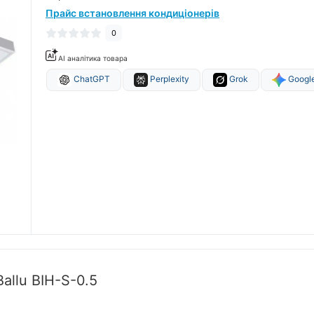
Прайс встановлення кондиціонерів
0
AI аналітика товара
ChatGPT
Perplexity
Grok
Google
allu BIH-S-0.5