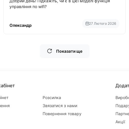
Добрий день! Підкажіть, чи є в цієї моделі функція
управління по wifi?
27 Лютого 2026
Олександр
Показати ще
абінет
Дода
інет
Розсилка
Вироб
лення
Звязатися з нами
Подару
Повернення товару
Партн
Акції