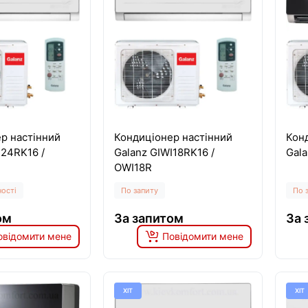
р настінний
Кондиціонер настінний
Кон
I24RK16 /
Galanz GIWI18RK16 /
Gala
OWI18R
ності
По запиту
По 
ом
За запитом
За 
овідомити мене
Повідомити мене
ХІТ
ХІТ