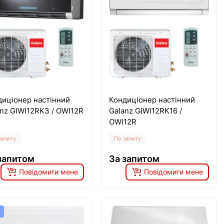
диціонер настінний
Кондиціонер настінний
nz GIWI12RK3 / OWI12R
Galanz GIWI12RK16 /
OWI12R
запиту
По запиту
запитом
За запитом
Повідомити мене
Повідомити мене