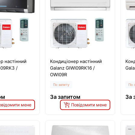
р настінний
Кондиціонер настінний
Кон
I09RK3 /
Galanz GIWI09RK16 /
Gal
OWI09R
По запиту
По 
ом
За запитом
За 
овідомити мене
Повідомити мене