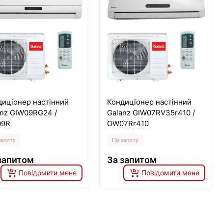
диціонер настінний
Кондиціонер настінний
anz GIW09RG24 /
Galanz GIW07RV35r410 /
9R
OW07Rr410
запиту
По запиту
запитом
За запитом
Повідомити мене
Повідомити мене