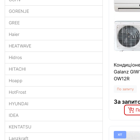
GORENJE
GREE
Haier
HEATWAVE
Hidros
Кондиціоне
HITACHI
Galanz GIW
OW12R
Hoapp
По запиту
HotFrost
За запит
HYUNDAI
П
IDEA
KENTATSU
ХІТ
Lanzkraft