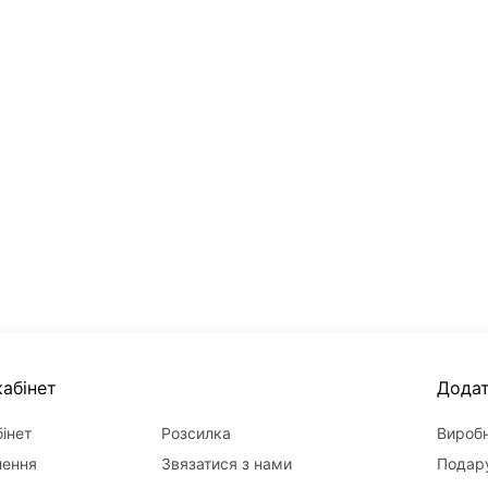
абінет
Дода
інет
Розсилка
Вироб
лення
Звязатися з нами
Подару