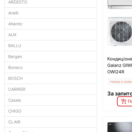
ARDESTO
Arielli
Atlantic
AUX
BALLU
Bergen
Кондиціоне
Galanz GIW
Boneco
OWI24R
BOSCH
Немає в наяв
CARRIER
За запит
Casals
П
CHIGO
CLAIR