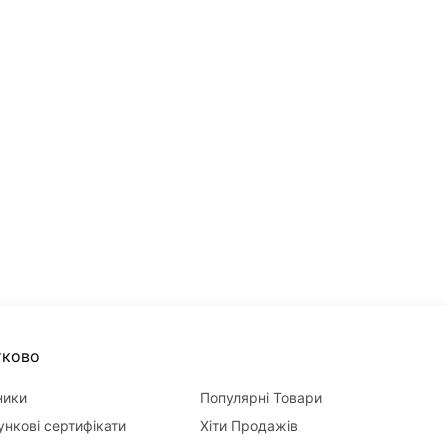
тково
ники
Популярні Товари
нкові сертифікати
Хіти Продажів