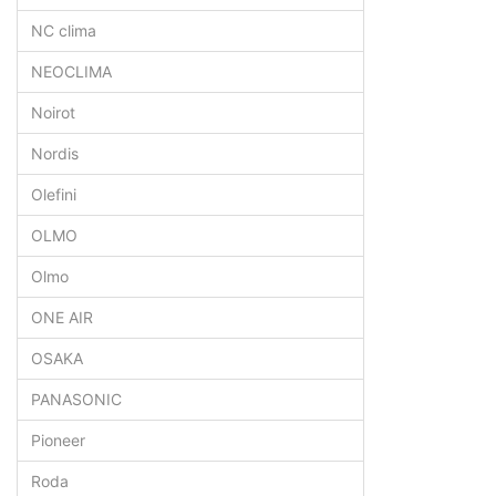
NC clima
NEOCLIMA
Noirot
Nordis
Olefini
OLMO
Olmo
ONE AIR
OSAKA
PANASONIC
Pioneer
Roda