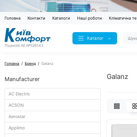
Головна
Контакти
Каталоги
Наші роботи
Кліматична те
Каталог
Ліцензія AE №526143
Головна
Бренд
Galanz
Galanz
Manufacturer
AC Electric
ACSON
Aerostar
Applimo