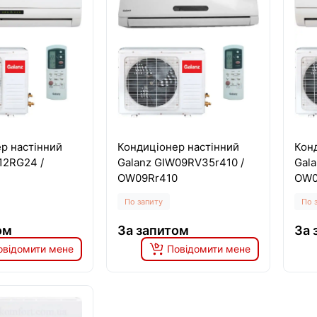
р настінний
Кондиціонер настінний
Кон
12RG24 /
Galanz GIW09RV35r410 /
Gal
OW09Rr410
OW0
По запиту
По 
ом
За запитом
За 
овідомити мене
Повідомити мене