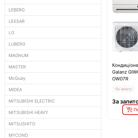
LEBERG
LESSAR
LG
LUBERG
MAGNUM
Кондиціоне
MASTER
Galanz GIW
McQuay
OW07R
По запиту
MIDEA
За запит
MITSUBISHI ELECTRIC
П
MITSUBISHI HEAVY
MITSUSHITO
MYCOND