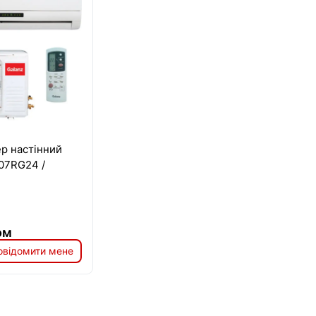
р настінний
07RG24 /
ом
овідомити мене