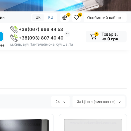
0
0
зин
UK
RU
Особистий кабінет
+38(067) 966 44 53
Товарів,
0
+38(093) 807 40 40
на
0 грн.
м.Київ, вул Пантелеймона Куліша, 1а
ree
24
За Ціною (зменшення)