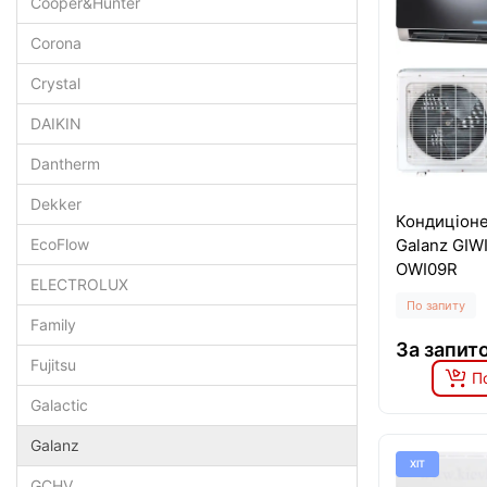
Cooper&Hunter
Corona
Crystal
DAIKIN
Dantherm
Dekker
Кондиціоне
Galanz GIW
EcoFlow
OWI09R
ELECTROLUX
По запиту
Family
За запит
Fujitsu
П
Galactic
Galanz
ХІТ
GCHV