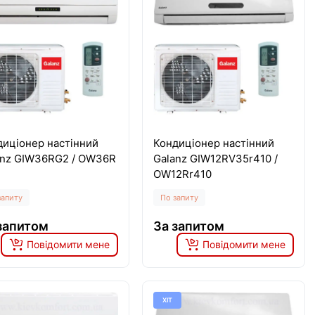
диціонер настінний
Кондиціонер настінний
anz GIW36RG2 / OW36R
Galanz GIW12RV35r410 /
OW12Rr410
запиту
По запиту
запитом
За запитом
Повідомити мене
Повідомити мене
ХІТ