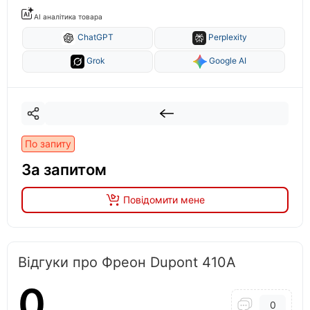
AI аналітика товара
ChatGPT
Perplexity
Grok
Google AI
По запиту
За запитом
Повідомити мене
Відгуки про Фреон Dupont 410A
0
0