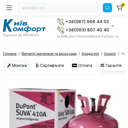
0
+38(067) 966 44 53
+38(093) 807 40 40
Ліцензія AE №526143
м.Київ, вул Пантелеймона Куліша, 1а
Головна
Витратні матеріали та аксесуари
Хладогент
Dupont
Фре
Монтаж
Сертифікати
Оплата
Гарантія
ХІТ