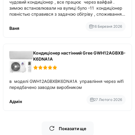
чудовий кондиціонер , все працює через вайфай .
зимою встановлювали на вулиці було -11 кондиціонер
повністью справився з задачою обігріву , споживання
приблизно 200-500 ват після нагрівання та підтримки
температури
16 Березня 2026
Ваня
Кондиціонер настінний Gree GWH12AGBXB-
K6DNA1A
в моделі GWH12AGBXBK6DNA1A управління через wifi
передбачено заводом виробником
27 Лютого 2026
Адмін
Показати ще