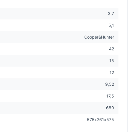
3,7
5,1
Cooper&Hunter
42
15
12
9,52
17,5
680
575х261х575