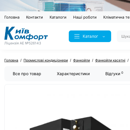
Головна
Контакти
Каталоги
Наші роботи
Кліматична те
Каталог
Ліцензія AE №526143
Головна
Промислові кондиціонери
Фанкойли
Фанкойли касетні
0
Все про товар
Характеристики
Відгуки