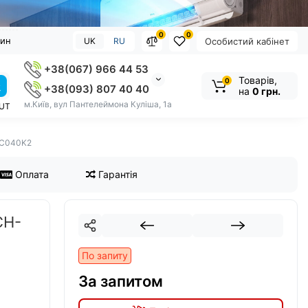
0
0
зин
UK
RU
Особистий кабінет
+38(067) 966 44 53
Товарів,
0
+38(093) 807 40 40
на
0 грн.
м.Київ, вул Пантелеймона Куліша, 1а
OUT
FC040K2
Оплата
Гарантія
CH-
По запиту
За запитом