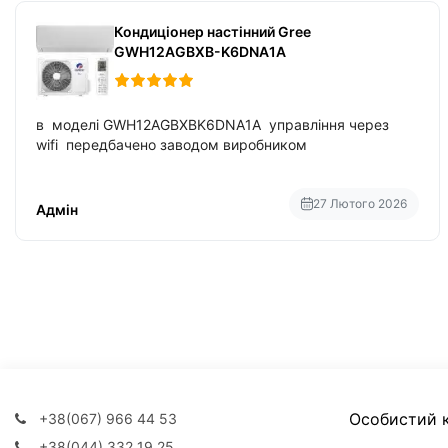
Кондиціонер настінний Gree
GWH12AGBXB-K6DNA1A
в моделі GWH12AGBXBK6DNA1A управління через
wifi передбачено заводом виробником
27 Лютого 2026
Адмін
Особистий к
+38(067) 966 44 53
+38(044) 332 19 25