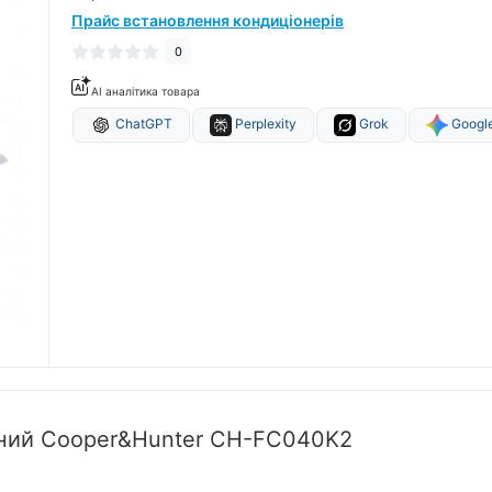
Прайс встановлення кондиціонерів
0
AI аналітика товара
ChatGPT
Perplexity
Grok
Google
тний Cooper&Hunter CH-FC040K2