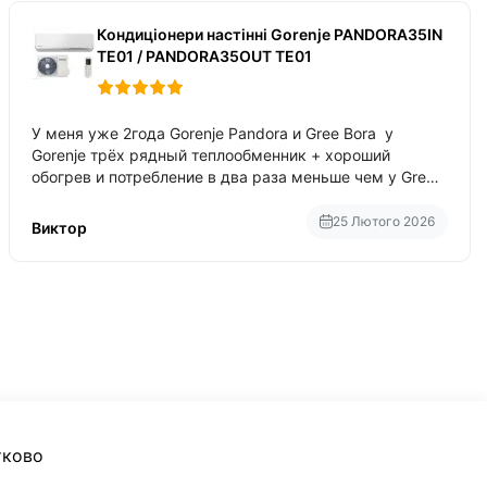
Кондиціонери настінні Gorenje PANDORA35IN
TE01 / PANDORA35OUT TE01
У меня уже 2года Gorenje Pandora и Gree Bora у
Gorenje трёх рядный теплообменник + хороший
обогрев и потребление в два раза меньше чем у Gree
Bora хотя у Bora больше понтов ну сравнить как
малолитражка с паркетником ре
25 Лютого 2026
Виктор
тково