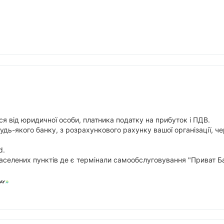
я від юридичної особи, платника податку на прибуток і ПДВ.
будь-якого банку, з розрахункового рахунку вашої організації,
d.
аселених пунктів де є термінали самообслуговування "Приват Ба