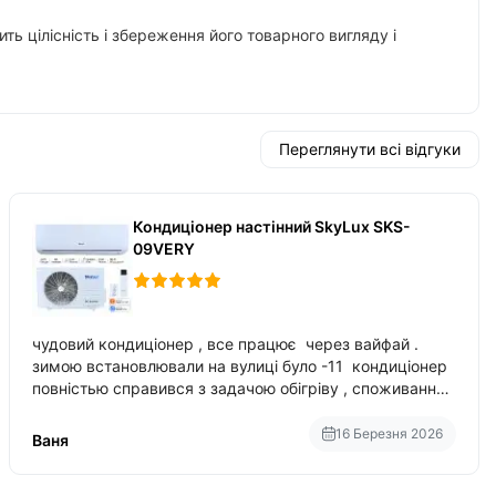
ть цілісність і збереження його товарного вигляду і
Переглянути всі відгуки
Кондиціонер настінний SkyLux SKS-
09VERY
чудовий кондиціонер , все працює через вайфай .
зимою встановлювали на вулиці було -11 кондиціонер
повністью справився з задачою обігріву , споживання
приблизно 200-500 ват після нагрівання та підтримки
температури
16 Березня 2026
Ваня