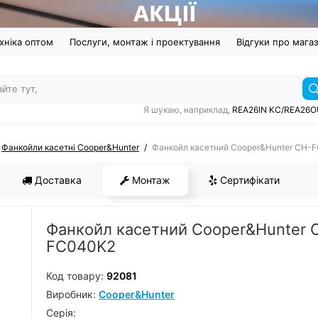
хніка оптом
Послуги, монтаж і проектування
Відгуки про мага
Я шукаю, наприклад,
REA26IN KC/REA26
Фанкойли касетні Cooper&Hunter
Фанкойл касетний Cooper&Hunter CH-
Доставка
Монтаж
Сертифікати
Фанкойл касетний Cooper&Hunter 
FC040K2
Код товару:
92081
Виробник:
Cooper&Hunter
Серiя: