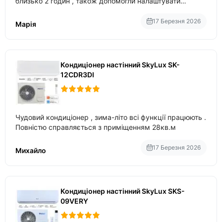
близько 2 годин , також допомогли налаштувати
вбудований в нього вайфай .
17 Березня 2026
Марія
Кондиціонер настінний SkyLux SK-
12CDR3DI
Чудовий кондиціонер , зима-літо всі функції працюють .
Повністю справляється з приміщенням 28кв.м
17 Березня 2026
Михайло
Кондиціонер настінний SkyLux SKS-
09VERY