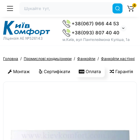
0
+38(067) 966 44 53
+38(093) 807 40 40
Ліцензія AE №526143
м.Київ, вул Пантелеймона Куліша, 1а
Головна
Промислові кондиціонери
Фанкойли
Фанкойли настінні
Монтаж
Сертифікати
Оплата
Гарантія