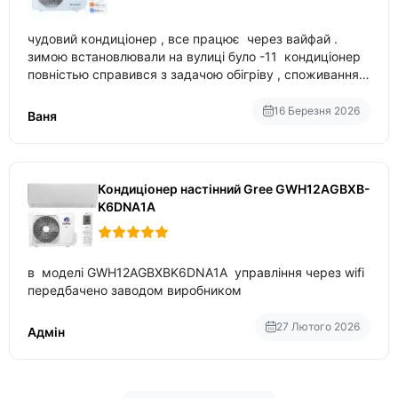
чудовий кондиціонер , все працює через вайфай .
зимою встановлювали на вулиці було -11 кондиціонер
повністью справився з задачою обігріву , споживання
приблизно 200-500 ват після нагрівання та підтримки
температури
16 Березня 2026
Ваня
Кондиціонер настінний Gree GWH12AGBXB-
K6DNA1A
в моделі GWH12AGBXBK6DNA1A управління через wifi
передбачено заводом виробником
27 Лютого 2026
Адмін