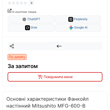
0
AI аналітика товара
ChatGPT
Perplexity
Grok
Google AI
По запиту
За запитом
Повідомити мене
Основні характеристики Фанкойл
настінний Mitsushito MFG-600-B