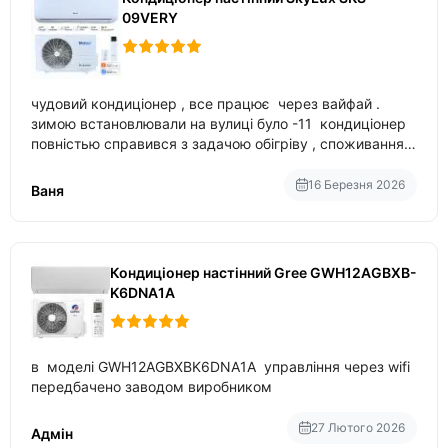
09VERY
чудовий кондиціонер , все працює через вайфай .
зимою встановлювали на вулиці було -11 кондиціонер
повністью справився з задачою обігріву , споживання
приблизно 200-500 ват після нагрівання та підтримки
температури
16 Березня 2026
Ваня
Кондиціонер настінний Gree GWH12AGBXB-
K6DNA1A
в моделі GWH12AGBXBK6DNA1A управління через wifi
передбачено заводом виробником
27 Лютого 2026
Адмін