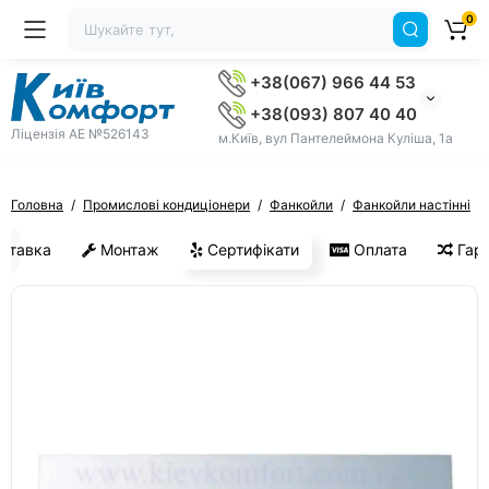
0
+38(067) 966 44 53
+38(093) 807 40 40
Ліцензія AE №526143
м.Київ, вул Пантелеймона Куліша, 1а
Головна
Промислові кондиціонери
Фанкойли
Фанкойли настінні
ставка
Монтаж
Сертифікати
Оплата
Гара