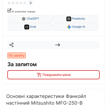
0
AI аналітика товара
ChatGPT
Perplexity
Grok
Google AI
По запиту
За запитом
Повідомити мене
Основні характеристики Фанкойл
настінний Mitsushito MFG-250-B