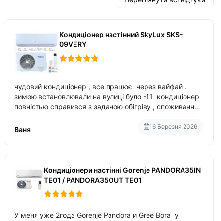
Кондиціонер настінний SkyLux SKS-
09VERY
чудовий кондиціонер , все працює через вайфай .
зимою встановлювали на вулиці було -11 кондиціонер
повністью справився з задачою обігріву , споживання
приблизно 200-500 ват після нагрівання та підтримки
температури
16 Березня 2026
Ваня
Кондиціонери настінні Gorenje PANDORA35IN
TE01 / PANDORA35OUT TE01
У меня уже 2года Gorenje Pandora и Gree Bora у