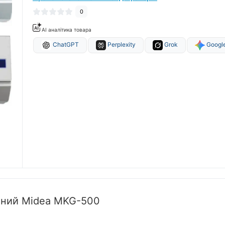
0
AI аналітика товара
ChatGPT
Perplexity
Grok
Google
нний Midea MKG-500