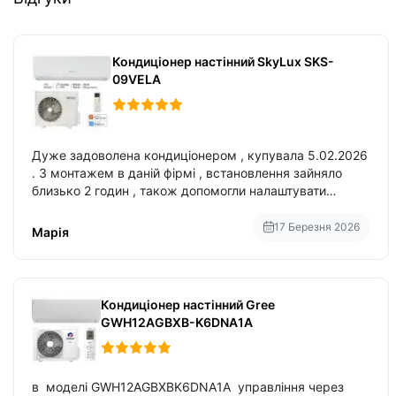
Кондиціонер настінний SkyLux SKS-
09VELA
Дуже задоволена кондиціонером , купувала 5.02.2026
. З монтажем в даній фірмі , встановлення зайняло
близько 2 годин , також допомогли налаштувати
вбудований в нього вайфай .
17 Березня 2026
Марія
Кондиціонер настінний Gree
GWH12AGBXB-K6DNA1A
в моделі GWH12AGBXBK6DNA1A управління через