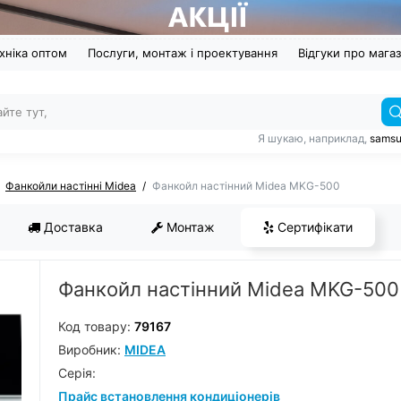
хніка оптом
Послуги, монтаж і проектування
Відгуки про мага
Я шукаю, наприклад,
sams
Фанкойли настінні Midea
Фанкойл настінний Midea MKG-500
Доставка
Монтаж
Сертифікати
Фанкойл настінний Midea MKG-500
Код товару:
79167
Виробник:
MIDEA
Серiя:
Прайс встановлення кондиціонерів