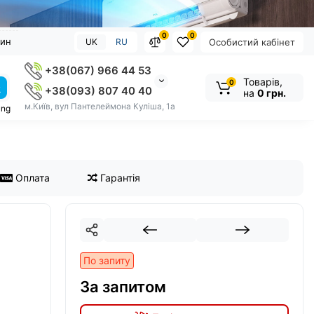
0
0
зин
UK
RU
Особистий кабінет
+38(067) 966 44 53
Товарів,
0
+38(093) 807 40 40
на
0 грн.
м.Київ, вул Пантелеймона Куліша, 1а
ung
Оплата
Гарантія
По запиту
За запитом