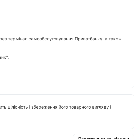
 через термінал самообслуговування Приватбанку, а також
нк".
ть цілісність і збереження його товарного вигляду і
Переглянути всі відгуки