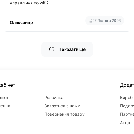
управління по wifi?
27 Лютого 2026
Олександр
Показати ще
абінет
Дода
інет
Розсилка
Вироб
лення
Звязатися з нами
Подару
Повернення товару
Партн
Акції