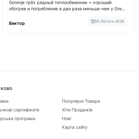
Gorenje трёх рядный теплообменник + хороший
обогрев и потребление в два раза меньше чем у Gree
Bora хотя у Bora больше понтов ну сравнить как
малолитражка с паркетником ре
25 Лютого 2026
Виктор
тково
ники
Популярні Товари
нкові сертифікати
Хіти Продажів
ерська програма
Нові
Карта сайту