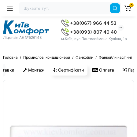
0
+38(067) 966 44 53
+38(093) 807 40 40
Ліцензія AE №526143
м.Київ, вул Пантелеймона Куліша, 1а
Головна
Промислові кондиціонери
Фанкойли
Фанкойли настінні
ставка
Монтаж
Сертифікати
Оплата
Гара