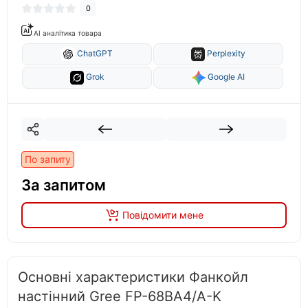
0
AI аналітика товара
ChatGPT
Perplexity
Grok
Google AI
По запиту
За запитом
Повідомити мене
Основні характеристики Фанкойл
настінний Gree FP-68BA4/A-K