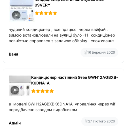
09VERY
чудовий кондиціонер , все працює через вайфай .
зимою встановлювали на вулиці було -11 кондиціонер
повністью справився з задачою обігріву , споживання
приблизно 200-500 ват після нагрівання та підтримки
температури
16 Березня 2026
Ваня
Кондиціонер настінний Gree GWH12AGBXB-
K6DNA1A
в моделі GWH12AGBXBK6DNA1A управління через wifi
передбачено заводом виробником
27 Лютого 2026
Адмін