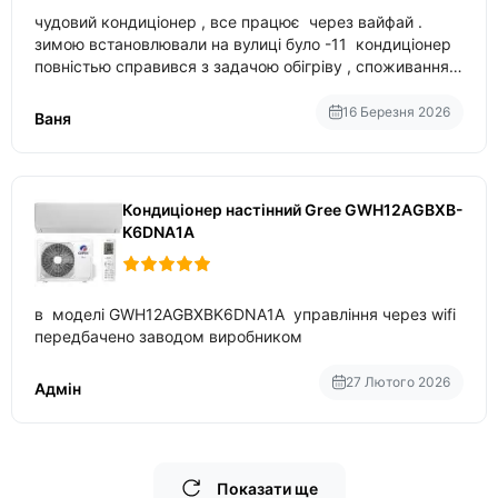
чудовий кондиціонер , все працює через вайфай .
зимою встановлювали на вулиці було -11 кондиціонер
повністью справився з задачою обігріву , споживання
приблизно 200-500 ват після нагрівання та підтримки
температури
16 Березня 2026
Ваня
Кондиціонер настінний Gree GWH12AGBXB-
K6DNA1A
в моделі GWH12AGBXBK6DNA1A управління через wifi
передбачено заводом виробником
27 Лютого 2026
Адмін
Показати ще