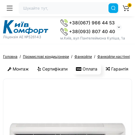
0
+38(067) 966 44 53
+38(093) 807 40 40
Ліцензія AE №526143
м.Київ, вул Пантелеймона Куліша, 1а
Головна
Промислові кондиціонери
Фанкойли
Фанкойли настінні
Монтаж
Сертифікати
Оплата
Гарантія