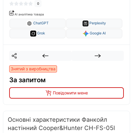
0
AI аналітика товара
ChatGPT
Perplexity
Grok
Google AI
Знятий з виробництва
За запитом
Повідомити мене
Основні характеристики Фанкойл
настінний Cooper&Hunter CH-FS-05I