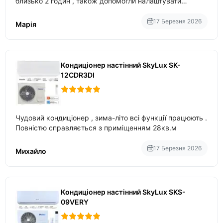
близько 2 годин , також допомогли налаштувати
вбудований в нього вайфай .
17 Березня 2026
Марія
Кондиціонер настінний SkyLux SK-
12CDR3DI
Чудовий кондиціонер , зима-літо всі функції працюють .
Повністю справляється з приміщенням 28кв.м
17 Березня 2026
Михайло
Кондиціонер настінний SkyLux SKS-
09VERY