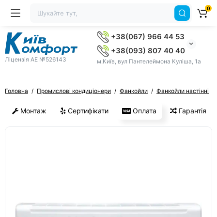
0
+38(067) 966 44 53
+38(093) 807 40 40
Ліцензія AE №526143
м.Київ, вул Пантелеймона Куліша, 1а
Головна
Промислові кондиціонери
Фанкойли
Фанкойли настінні
Монтаж
Сертифікати
Оплата
Гарантія