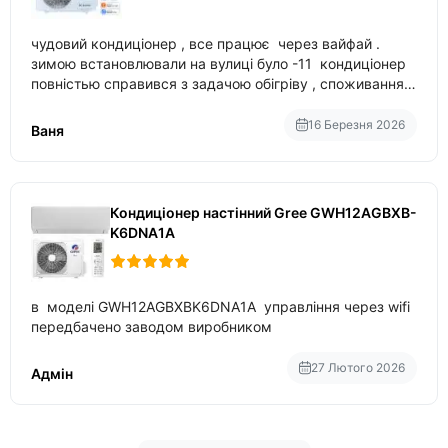
чудовий кондиціонер , все працює через вайфай .
зимою встановлювали на вулиці було -11 кондиціонер
повністью справився з задачою обігріву , споживання
приблизно 200-500 ват після нагрівання та підтримки
температури
16 Березня 2026
Ваня
Кондиціонер настінний Gree GWH12AGBXB-
K6DNA1A
в моделі GWH12AGBXBK6DNA1A управління через wifi
передбачено заводом виробником
27 Лютого 2026
Адмін