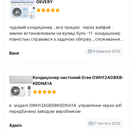
09VERY
чудовий кондиціонер , все працює через вайфай .
зимою встановлювали на вулиці було -11 кондиціонер
повністью справився з задачою обігріву , споживання
приблизно 200-500 ват після нагрівання та підтримки
температури
16 Березня 2026
Ваня
Кондиціонер настінний Gree GWH12AGBXB-
K6DNA1A
в моделі GWH12AGBXBK6DNA1A управління через wifi
передбачено заводом виробником
27 Лютого 2026
Адмін