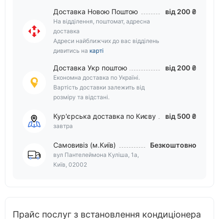
Доставка Новою Поштою
від 200 ₴
На відділення, поштомат, адресна
доставка
Адреси найближчих до вас відділень
дивитись на
карті
Доставка Укр поштою
від 200 ₴
Економна доставка по Україні.
Вартість доставки залежить від
розміру та відстані.
Кур'єрська доставка по Києву
від 500 ₴
завтра
Самовивіз (м.Київ)
Безкоштовно
вул Пантелеймона Куліша, 1а,
Київ, 02002
Прайс послуг з встановлення кондиціонера