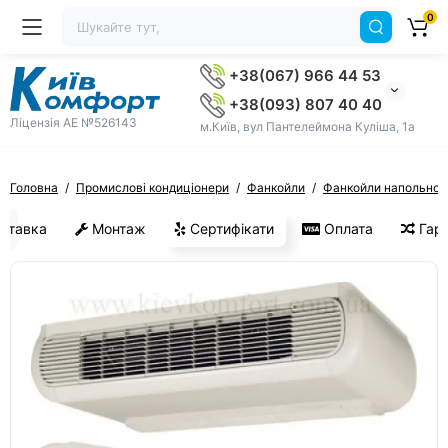
0
+38(067) 966 44 53
+38(093) 807 40 40
Ліцензія AE №526143
м.Київ, вул Пантелеймона Куліша, 1а
Головна
Промислові кондиціонери
Фанкойли
Фанкойли напольно-п
ставка
Монтаж
Сертифікати
Оплата
Гара