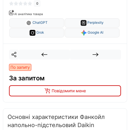
0
AI аналітика товара
ChatGPT
Perplexity
Grok
Google AI
По запиту
За запитом
Повідомити мене
Основні характеристики Фанкойл
напольно-підстельовий Daikin