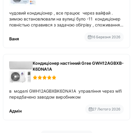
чудовий кондиціонер , все працює через вайфай .
зимою встановлювали на вулиці було -11 кондиціонер
повністью справився з задачою обігріву , споживання
приблизно 200-500 ват після нагрівання та підтримки
температури
16 Березня 2026
Ваня
Кондиціонер настінний Gree GWH12AGBXB-
K6DNA1A
в моделі GWH12AGBXBK6DNA1A управління через wifi
передбачено заводом виробником
27 Лютого 2026
Адмін