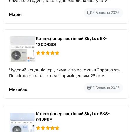
близько 2 годин , також допомогли налаштувати
вбудований в нього вайфай .
17 Березня 2026
Марія
Кондиціонер настінний SkyLux SK-
12CDR3DI
Чудовий кондиціонер , зима-літо всі функції працюють .
Повністю справляється з приміщенням 28кв.м
17 Березня 2026
Михайло
Кондиціонер настінний SkyLux SKS-
09VERY