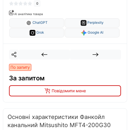
0
AI аналітика товара
ChatGPT
Perplexity
Grok
Google AI
По запиту
За запитом
Повідомити мене
Основні характеристики Фанкойл
канальний Mitsushito MFT4-200G30