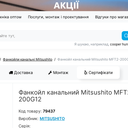
хніка оптом
Послуги, монтаж і проектування
Відгуки про мага
Я шукаю, наприклад,
cooper hun
Фанкойли канальні Mitsushito
Фанкойл канальний Mitsushito MFT2-200
Доставка
Монтаж
Сертифікати
Фанкойл канальний Mitsushito MFT
200G12
Код товару:
79437
Виробник:
MITSUSHITO
Серiя: