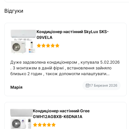
Відгуки
Кондиціонер настінний SkyLux SKS-
09VELA
Дуже задоволена кондиціонером , купувала 5.02.2026
. З монтажем в даній фірмі , встановлення зайняло
близько 2 годин , також допомогли налаштувати
вбудований в нього вайфай .
17 Березня 2026
Марія
Кондиціонер настінний Gree
GWH12AGBXB-K6DNA1A