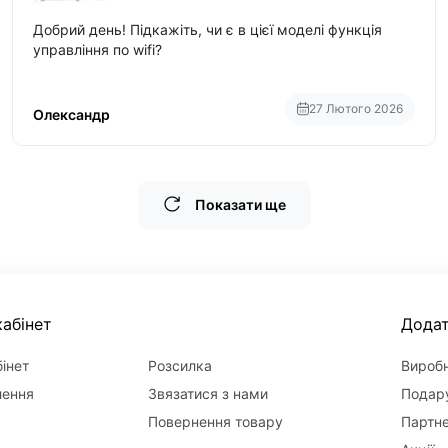
Добрий день! Підкажіть, чи є в цієї моделі функція
управління по wifi?
27 Лютого 2026
Олександр
Показати ще
абінет
Дода
інет
Розсилка
Вироб
лення
Звязатися з нами
Подару
Повернення товару
Партн