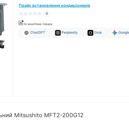
Прайс встановлення кондиціонерів
0
AI аналітика товара
ChatGPT
Perplexity
Grok
Google
ьний Mitsushito MFT2-200G12