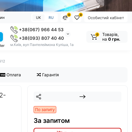
0
0
зин
UK
RU
Особистий кабінет
+38(067) 966 44 53
Товарів,
0
+38(093) 807 40 40
на
0 грн.
м.Київ, вул Пантелеймона Куліша, 1а
ter
G12
Оплата
Гарантія
2-
По запиту
За запитом