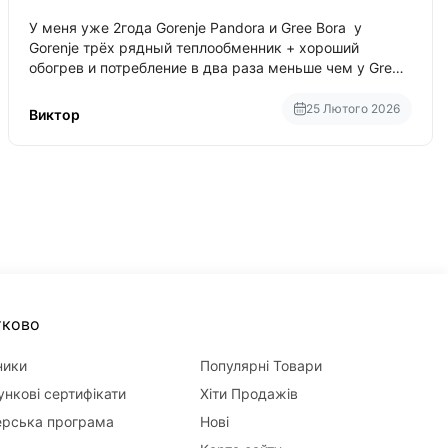
У меня уже 2года Gorenje Pandora и Gree Bora у
Gorenje трёх рядный теплообменник + хороший
обогрев и потребление в два раза меньше чем у Gree
Bora хотя у Bora больше понтов ну сравнить как
малолитражка с паркетником ре
25 Лютого 2026
Виктор
тково
ники
Популярні Товари
нкові сертифікати
Хіти Продажів
ерська програма
Нові