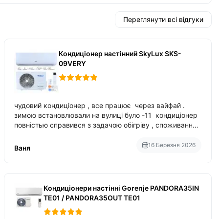
Переглянути всі відгуки
Кондиціонер настінний SkyLux SKS-
09VERY
чудовий кондиціонер , все працює через вайфай .
зимою встановлювали на вулиці було -11 кондиціонер
повністью справився з задачою обігріву , споживання
приблизно 200-500 ват після нагрівання та підтримки
температури
16 Березня 2026
Ваня
Кондиціонери настінні Gorenje PANDORA35IN
TE01 / PANDORA35OUT TE01