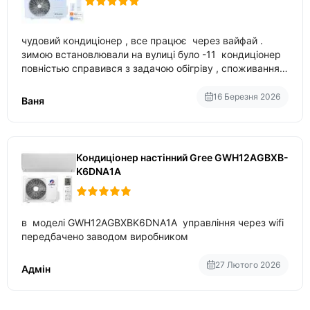
чудовий кондиціонер , все працює через вайфай .
зимою встановлювали на вулиці було -11 кондиціонер
повністью справився з задачою обігріву , споживання
приблизно 200-500 ват після нагрівання та підтримки
температури
16 Березня 2026
Ваня
Кондиціонер настінний Gree GWH12AGBXB-
K6DNA1A
в моделі GWH12AGBXBK6DNA1A управління через wifi
передбачено заводом виробником
27 Лютого 2026
Адмін