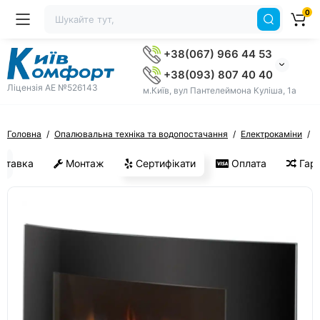
0
+38(067) 966 44 53
+38(093) 807 40 40
Ліцензія AE №526143
м.Київ, вул Пантелеймона Куліша, 1а
Головна
Опалювальна техніка та водопостачання
Електрокаміни
е
ставка
Монтаж
Сертифікати
Оплата
Гара
ХІТ