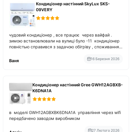
Кондиціонер настінний SkyLux SKS-
09VERY
чудовий кондиціонер , все працює через вайфай .
зимою встановлювали на вулиці було -11 кондиціонер
повністью справився з задачою обігріву , споживання
приблизно 200-500 ват після нагрівання та підтримки
температури
16 Березня 2026
Ваня
Кондиціонер настінний Gree GWH12AGBXB-
K6DNA1A
в моделі GWH12AGBXBK6DNA1A управління через wifi
передбачено заводом виробником
27 Лютого 2026