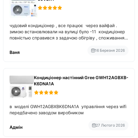
чудовий кондиціонер , все працює через вайфай .
зимою встановлювали на вулиці було -11 кондиціонер
повністью справився з задачою обігріву , споживання
приблизно 200-500 ват після нагрівання та підтримки
температури
16 Березня 2026
Ваня
Кондиціонер настінний Gree GWH12AGBXB-
K6DNA1A
в моделі GWH12AGBXBK6DNA1A управління через wifi
передбачено заводом виробником
27 Лютого 2026
Адмін