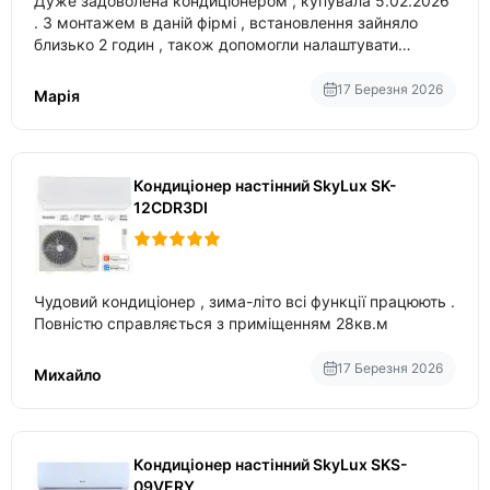
Дуже задоволена кондиціонером , купувала 5.02.2026
. З монтажем в даній фірмі , встановлення зайняло
близько 2 годин , також допомогли налаштувати
вбудований в нього вайфай .
17 Березня 2026
Марія
Кондиціонер настінний SkyLux SK-
12CDR3DI
Чудовий кондиціонер , зима-літо всі функції працюють .
Повністю справляється з приміщенням 28кв.м
17 Березня 2026
Михайло
Кондиціонер настінний SkyLux SKS-
09VERY