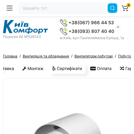
0
+38(067) 966 44 53
+38(093) 807 40 40
Ліцензія AE №526143
м.Київ, вул Пантелеймона Куліша, 1а
Головна
Вентиляція та обладнання
Вентилятори побутові
Побутові
ставка
Монтаж
Сертифікати
Оплата
Гара