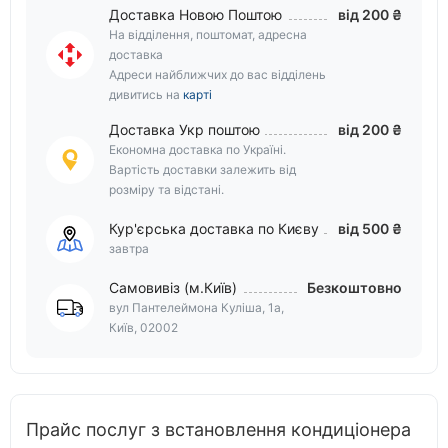
Доставка Новою Поштою
від 200 ₴
На відділення, поштомат, адресна
доставка
Адреси найближчих до вас відділень
дивитись на
карті
Доставка Укр поштою
від 200 ₴
Економна доставка по Україні.
Вартість доставки залежить від
розміру та відстані.
Кур'єрська доставка по Києву
від 500 ₴
завтра
Самовивіз (м.Київ)
Безкоштовно
вул Пантелеймона Куліша, 1а,
Київ, 02002
Прайс послуг з встановлення кондиціонера