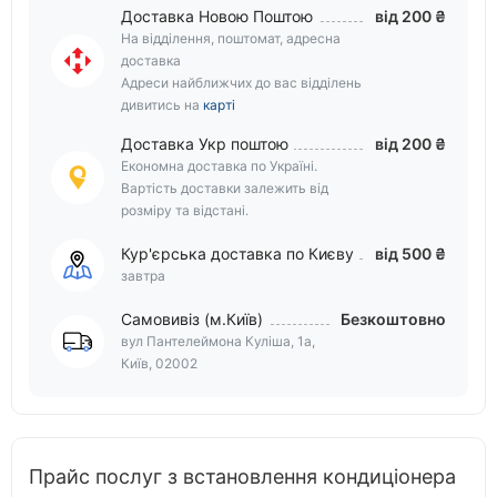
Доставка Новою Поштою
від 200 ₴
На відділення, поштомат, адресна
доставка
Адреси найближчих до вас відділень
дивитись на
карті
Доставка Укр поштою
від 200 ₴
Економна доставка по Україні.
Вартість доставки залежить від
розміру та відстані.
Кур'єрська доставка по Києву
від 500 ₴
завтра
Самовивіз (м.Київ)
Безкоштовно
вул Пантелеймона Куліша, 1а,
Київ, 02002
Прайс послуг з встановлення кондиціонера