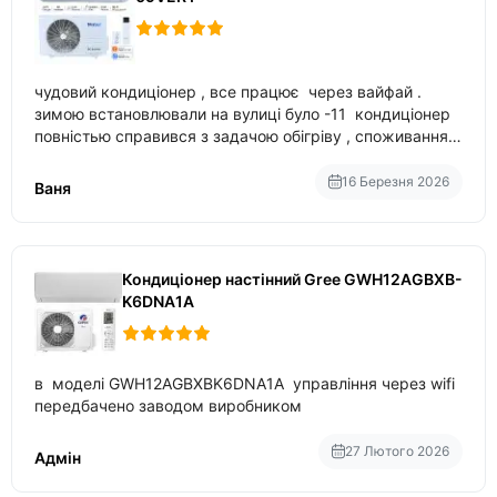
чудовий кондиціонер , все працює через вайфай .
зимою встановлювали на вулиці було -11 кондиціонер
повністью справився з задачою обігріву , споживання
приблизно 200-500 ват після нагрівання та підтримки
температури
16 Березня 2026
Ваня
Кондиціонер настінний Gree GWH12AGBXB-
K6DNA1A
в моделі GWH12AGBXBK6DNA1A управління через wifi
передбачено заводом виробником
27 Лютого 2026
Адмін