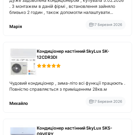
Дуже задоволена кондиціонером , купувала 5.02.2026
. З монтажем в даній фірмі , встановлення зайняло
близько 2 годин , також допомогли налаштувати
вбудований в нього вайфай .
17 Березня 2026
Марія
Кондиціонер настінний SkyLux SK-
12CDR3DI
Чудовий кондиціонер , зима-літо всі функції працюють .
Повністю справляється з приміщенням 28кв.м
17 Березня 2026
Михайло
Кондиціонер настінний SkyLux SKS-
09VERY