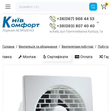
0
+38(067) 966 44 53
+38(093) 807 40 40
Ліцензія AE №526143
м.Київ, вул Пантелеймона Куліша, 1а
Головна
Вентиляція та обладнання
Вентилятори побутові
Побутові
ставка
Монтаж
Сертифікати
Оплата
Гара