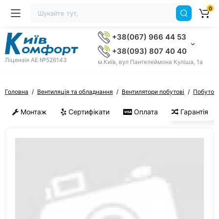
0
+38(067) 966 44 53
+38(093) 807 40 40
Ліцензія AE №526143
м.Київ, вул Пантелеймона Куліша, 1а
Головна
Вентиляція та обладнання
Вентилятори побутові
Побутові
Монтаж
Сертифікати
Оплата
Гарантія