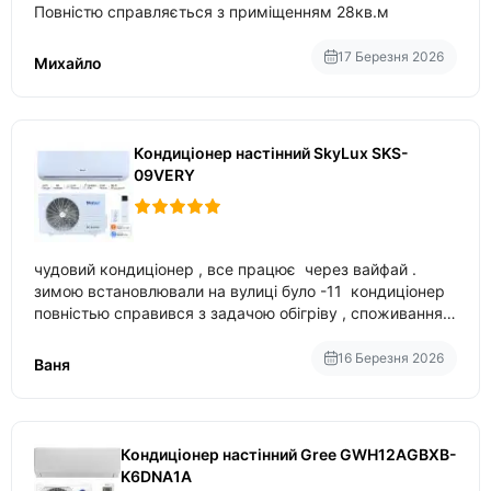
Повністю справляється з приміщенням 28кв.м
17 Березня 2026
Михайло
Кондиціонер настінний SkyLux SKS-
09VERY
чудовий кондиціонер , все працює через вайфай .
зимою встановлювали на вулиці було -11 кондиціонер
повністью справився з задачою обігріву , споживання
приблизно 200-500 ват після нагрівання та підтримки
температури
16 Березня 2026
Ваня
Кондиціонер настінний Gree GWH12AGBXB-
K6DNA1A