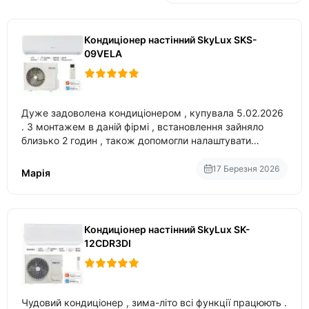
Кондиціонер настінний SkyLux SKS-
09VELA
Дуже задоволена кондиціонером , купувала 5.02.2026
. З монтажем в даній фірмі , встановлення зайняло
близько 2 годин , також допомогли налаштувати
вбудований в нього вайфай .
17 Березня 2026
Марія
Кондиціонер настінний SkyLux SK-
12CDR3DI
Чудовий кондиціонер , зима-літо всі функції працюють .