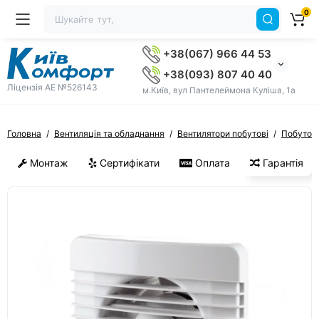
0
+38(067) 966 44 53
+38(093) 807 40 40
Ліцензія AE №526143
м.Київ, вул Пантелеймона Куліша, 1а
Головна
Вентиляція та обладнання
Вентилятори побутові
Побутові
Монтаж
Сертифікати
Оплата
Гарантія