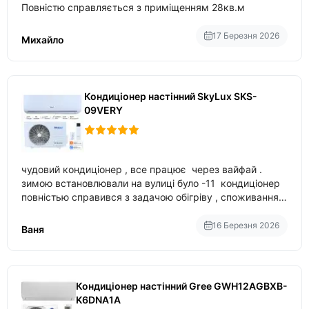
Повністю справляється з приміщенням 28кв.м
17 Березня 2026
Михайло
Кондиціонер настінний SkyLux SKS-
09VERY
чудовий кондиціонер , все працює через вайфай .
зимою встановлювали на вулиці було -11 кондиціонер
повністью справився з задачою обігріву , споживання
приблизно 200-500 ват після нагрівання та підтримки
температури
16 Березня 2026
Ваня
Кондиціонер настінний Gree GWH12AGBXB-
K6DNA1A