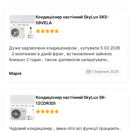
Кондиціонер настінний SkyLux SKS-
09VELA
Дуже задоволена кондиціонером , купувала 5.02.2026
. З монтажем в даній фірмі , встановлення зайняло
близько 2 годин , також допомогли налаштувати
вбудований в нього вайфай .
17 Березня 2026
Марія
Кондиціонер настінний SkyLux SK-
12CDR3DI
Чудовий кондиціонер , зима-літо всі функції працюють .