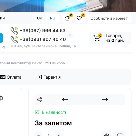
0
0
зин
UK
RU
Особистий кабінет
+38(067) 966 44 53
Товарів,
0
+38(093) 807 40 40
на
0 грн.
м.Київ, вул Пантелеймона Куліша, 1а
,
lg
товий вентилятор Вентс 125 ПФ хром
Оплата
Гарантія
Ф
В наявності
За запитом