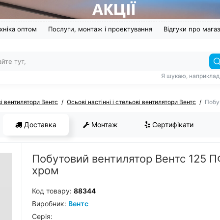
хніка оптом
Послуги, монтаж і проектування
Відгуки про мага
Я шукаю, наприклад
і вентилятори Вентс
Осьові настінні і стельові вентилятори Вентс
Побу
Доставка
Монтаж
Сертифікати
Побутовий вентилятор Вентс 125 П
хром
Код товару:
88344
Виробник:
Вентс
Серiя: