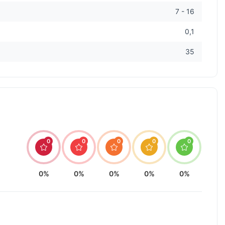
7 - 16
0,1
35
0
0
0
0
0
0%
0%
0%
0%
0%