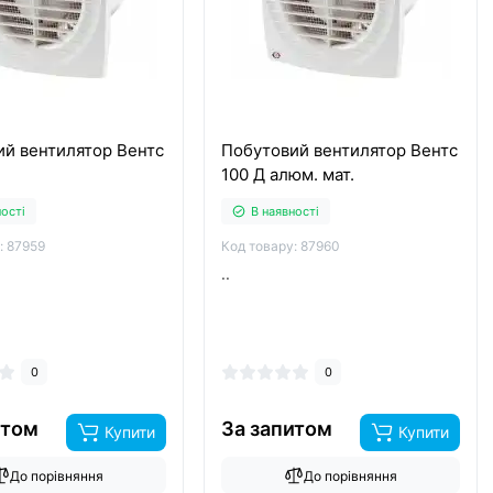
ий вентилятор Вентс
Побутовий вентилятор Вентс
100 Д алюм. мат.
ності
В наявності
: 87959
Код товару: 87960
..
0
0
итом
За запитом
Купити
Купити
До порівняння
До порівняння