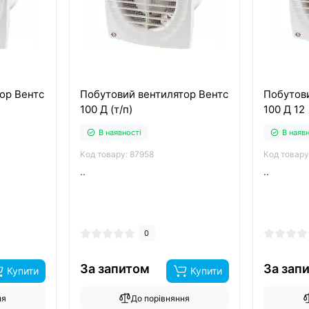
ор Вентс
Побутовий вентилятор Вентс
Побутов
100 Д (т/п)
100 Д 12
В наявності
В наяв
Код товару: 87958
Код товару
..
..
0
За запитом
За зап
Купити
Купити
ня
До порівняння