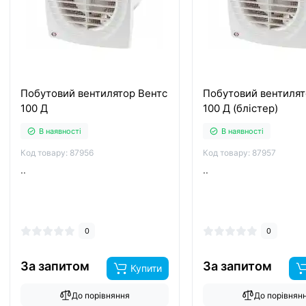
Побутовий вентилятор Вентс
Побутовий вентилят
100 Д
100 Д (блістер)
В наявності
В наявності
Код товару: 87956
Код товару: 87957
..
..
0
0
За запитом
За запитом
Купити
До порівняння
До порівнян