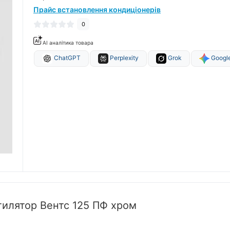
Прайс встановлення кондиціонерів
0
AI аналітика товара
ChatGPT
Perplexity
Grok
Google
тилятор Вентс 125 ПФ хром