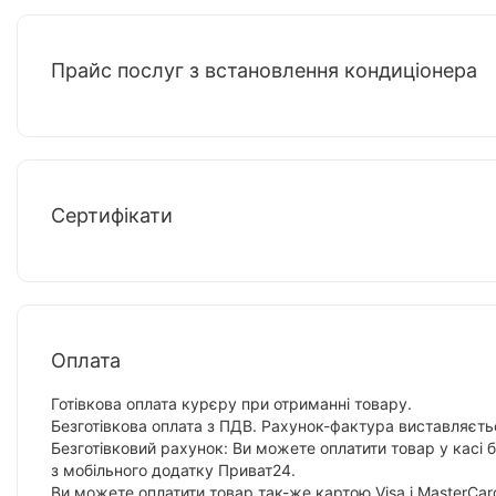
Прайс послуг з встановлення кондиціонера
Сертифікати
Оплата
Готівкова оплата курєру при отриманні товару.
Безготівкова оплата з ПДВ. Рахунок-фактура виставляєтьс
Безготівковий рахунок: Ви можете оплатити товар у касі 
з мобільного додатку Приват24.
Ви можете оплатити товар так-же картою Visa і MasterCar