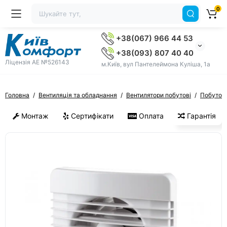
0
+38(067) 966 44 53
+38(093) 807 40 40
Ліцензія AE №526143
м.Київ, вул Пантелеймона Куліша, 1а
Головна
Вентиляція та обладнання
Вентилятори побутові
Побутові
Монтаж
Сертифікати
Оплата
Гарантія