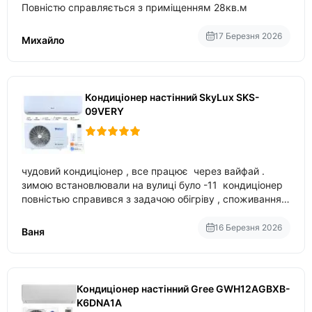
Повністю справляється з приміщенням 28кв.м
17 Березня 2026
Михайло
Кондиціонер настінний SkyLux SKS-
09VERY
чудовий кондиціонер , все працює через вайфай .
зимою встановлювали на вулиці було -11 кондиціонер
повністью справився з задачою обігріву , споживання
приблизно 200-500 ват після нагрівання та підтримки
температури
16 Березня 2026
Ваня
Кондиціонер настінний Gree GWH12AGBXB-
K6DNA1A