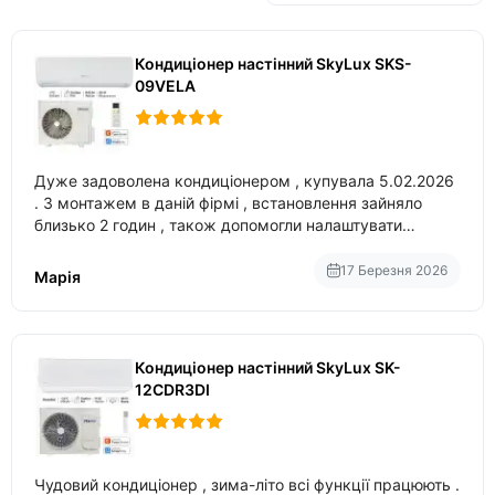
Кондиціонер настінний SkyLux SKS-
09VELA
Дуже задоволена кондиціонером , купувала 5.02.2026
. З монтажем в даній фірмі , встановлення зайняло
близько 2 годин , також допомогли налаштувати
вбудований в нього вайфай .
17 Березня 2026
Марія
Кондиціонер настінний SkyLux SK-
12CDR3DI
Чудовий кондиціонер , зима-літо всі функції працюють .