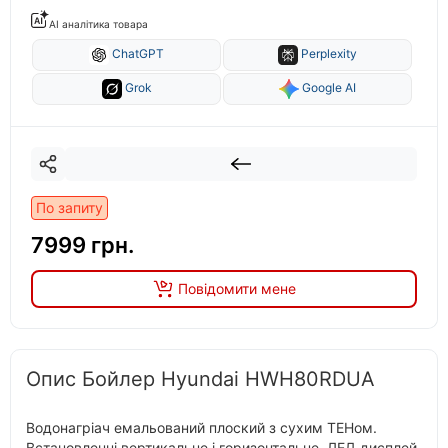
AI аналітика товара
ChatGPT
Perplexity
Grok
Google AI
По запиту
7999 грн.
Повідомити мене
Опис Бойлер Hyundai HWH80RDUA
Водонагріач емальований плоский з сухим ТЕНом.
Встановленні вертикальне і горизонтальне. ЛЕД дисплей