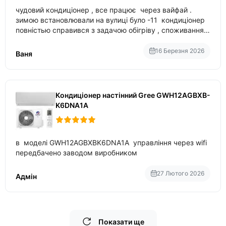
чудовий кондиціонер , все працює через вайфай .
зимою встановлювали на вулиці було -11 кондиціонер
повністью справився з задачою обігріву , споживання
приблизно 200-500 ват після нагрівання та підтримки
температури
16 Березня 2026
Ваня
Кондиціонер настінний Gree GWH12AGBXB-
K6DNA1A
в моделі GWH12AGBXBK6DNA1A управління через wifi
передбачено заводом виробником
27 Лютого 2026
Адмін
Показати ще