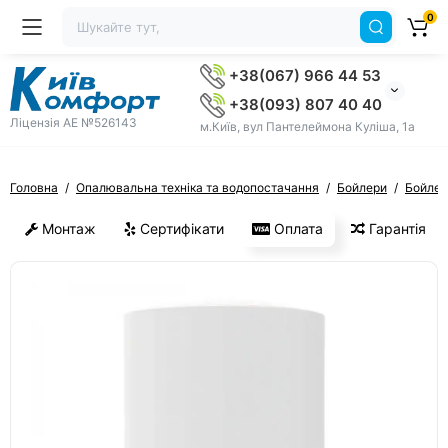
0
+38(067) 966 44 53
+38(093) 807 40 40
Ліцензія AE №526143
м.Київ, вул Пантелеймона Куліша, 1а
Головна
Опалювальна техніка та водопостачання
Бойлери
Бойлер
Монтаж
Сертифікати
Оплата
Гарантія