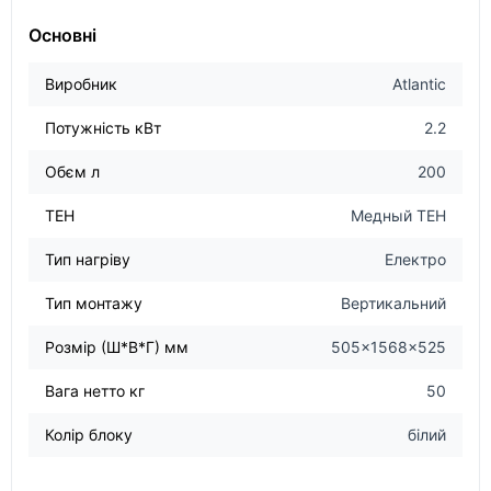
Основні
Виробник
Atlantic
Потужність кВт
2.2
Обєм л
200
ТЕН
Медный ТЕН
Тип нагріву
Електро
Тип монтажу
Вертикальний
Розмір (Ш*В*Г) мм
505x1568x525
Вага нетто кг
50
Колір блоку
білий