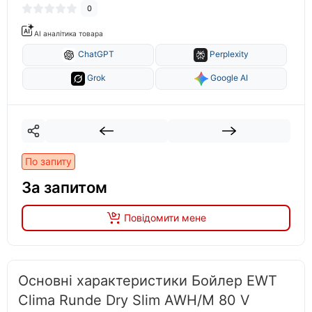
0
AI аналітика товара
ChatGPT
Perplexity
Grok
Google AI
По запиту
За запитом
Повідомити мене
Основні характеристики Бойлер EWT
Clima Runde Dry Slim AWH/M 80 V