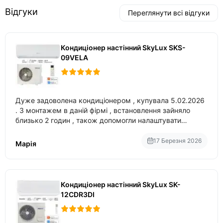
Відгуки
Переглянути всі відгуки
Кондиціонер настінний SkyLux SKS-
09VELA
Дуже задоволена кондиціонером , купувала 5.02.2026
. З монтажем в даній фірмі , встановлення зайняло
близько 2 годин , також допомогли налаштувати
вбудований в нього вайфай .
17 Березня 2026
Марія
Кондиціонер настінний SkyLux SK-
12CDR3DI