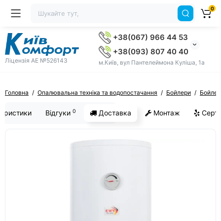
0
+38(067) 966 44 53
+38(093) 807 40 40
Ліцензія AE №526143
м.Київ, вул Пантелеймона Куліша, 1а
Головна
Опалювальна техніка та водопостачання
Бойлери
Бойле
0
еристики
Відгуки
Доставка
Монтаж
Серти