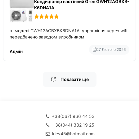
Кондиціонер настінний Gree GWH12AGBXB-
K6DNA1A
в моделі GWH12AGBXBK6DNA1A управління через wifi
передбачено заводом виробником
27 Лютого 2026
Адмін
Показати ще
+38(067) 966 44 53
+38(044) 332 19 25
kiev45@hotmail.com