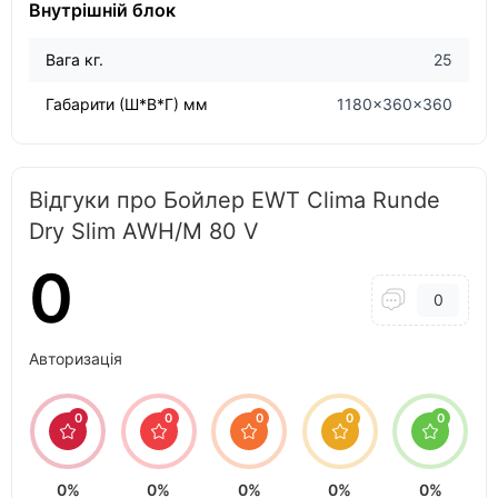
Внутрішній блок
Вага кг.
25
Габарити (Ш*В*Г) мм
1180×360×360
Відгуки про Бойлер EWT Clima Runde
Dry Slim AWH/M 80 V
0
0
Авторизація
0
0
0
0
0
0%
0%
0%
0%
0%