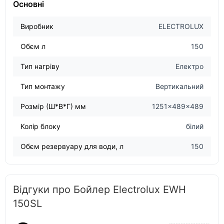
Основні
Виробник
ELECTROLUX
Обєм л
150
Тип нагріву
Електро
Тип монтажу
Вертикальний
Розмір (Ш*В*Г) мм
1251x489x489
Колір блоку
білий
Обєм резервуару для води, л
150
Відгуки про Бойлер Electrolux EWH
150SL