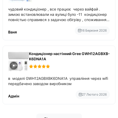
чудовий кондиціонер , все працює через вайфай .
зимою встановлювали на вулиці було -11 кондиціонер
повністью справився з задачою обігріву , споживання
приблизно 200-500 ват після нагрівання та підтримки
температури
16 Березня 2026
Ваня
Кондиціонер настінний Gree GWH12AGBXB-
K6DNA1A
в моделі GWH12AGBXBK6DNA1A управління через wifi
передбачено заводом виробником
27 Лютого 2026
Адмін