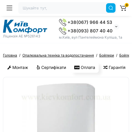
0
+38(067) 966 44 53
+38(093) 807 40 40
Ліцензія AE №526143
м.Київ, вул Пантелеймона Куліша, 1а
Головна
Опалювальна техніка та водопостачання
Бойлери
Бойлери
Монтаж
Сертифікати
Оплата
Гарантія
ХІТ