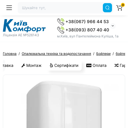
0
+38(067) 966 44 53
+38(093) 807 40 40
Ліцензія AE №526143
м.Київ, вул Пантелеймона Куліша, 1а
Головна
Опалювальна техніка та водопостачання
Бойлери
бойлери
ставка
Монтаж
Сертифікати
Оплата
Гара
ХІТ