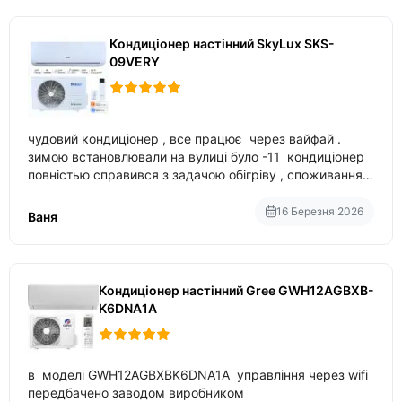
Кондиціонер настінний SkyLux SKS-
09VERY
чудовий кондиціонер , все працює через вайфай .
зимою встановлювали на вулиці було -11 кондиціонер
повністью справився з задачою обігріву , споживання
приблизно 200-500 ват після нагрівання та підтримки
температури
16 Березня 2026
Ваня
Кондиціонер настінний Gree GWH12AGBXB-
K6DNA1A
в моделі GWH12AGBXBK6DNA1A управління через wifi
передбачено заводом виробником