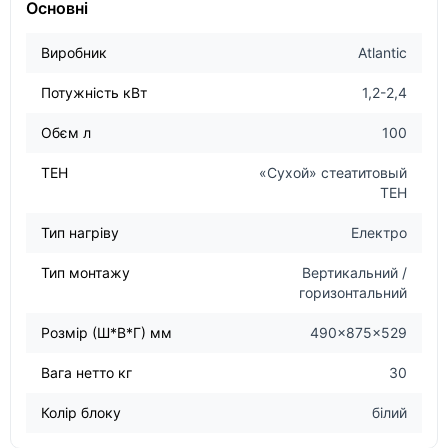
Основні
Виробник
Atlantic
Потужність кВт
1,2-2,4
Обєм л
100
ТЕН
«Сухой» стеатитовый
ТЕН
Тип нагріву
Електро
Тип монтажу
Вертикальний /
горизонтальний
Розмір (Ш*В*Г) мм
490x875x529
Вага нетто кг
30
Колір блоку
білий