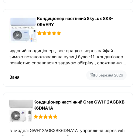
Кондиціонер настінний SkyLux SKS-
09VERY
чудовий кондиціонер , все працює через вайфай .
зимою встановлювали на вулиці було -11 кондиціонер
повністью справився з задачою обігріву , споживання
приблизно 200-500 ват після нагрівання та підтримки
температури
16 Березня 2026
Ваня
Кондиціонер настінний Gree GWH12AGBXB-
K6DNA1A
в моделі GWH12AGBXBK6DNA1A управління через wifi