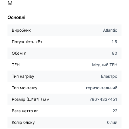
M
Основні
Виробник
Atlantic
Потужність кВт
1.5
Обєм л
80
ТЕН
Медный ТЕН
Тип нагріву
Електро
Тип монтажу
горизонтальний
Розмір (Ш*В*Г) мм
786x433x451
Вага нетто кг
22
Колір блоку
білий