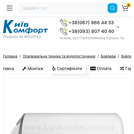
0
+38(067) 966 44 53
+38(093) 807 40 40
Ліцензія AE №526143
м.Київ, вул Пантелеймона Куліша, 1а
Головна
Опалювальна техніка та водопостачання
Бойлери
бойлери
ставка
Монтаж
Сертифікати
Оплата
Гара