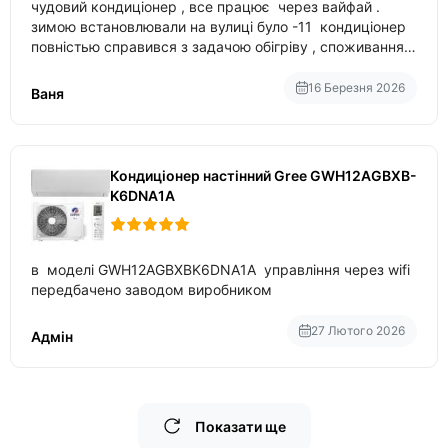
чудовий кондиціонер , все працює через вайфай .
зимою встановлювали на вулиці було -11 кондиціонер
повністью справився з задачою обігріву , споживання
приблизно 200-500 ват після нагрівання та підтримки
температури
16 Березня 2026
Ваня
Кондиціонер настінний Gree GWH12AGBXB-
K6DNA1A
в моделі GWH12AGBXBK6DNA1A управління через wifi
передбачено заводом виробником
27 Лютого 2026
Адмін
Показати ще