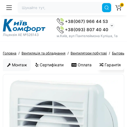
0
+38(067) 966 44 53
+38(093) 807 40 40
Ліцензія AE №526143
м.Київ, вул Пантелеймона Куліша, 1а
Головна
Вентиляція та обладнання
Вентилятори побутові
Бытовые
Монтаж
Сертифікати
Оплата
Гарантія