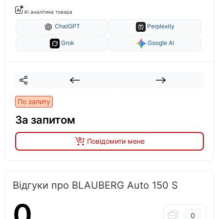
AI аналітика товара
ChatGPT
Perplexity
Grok
Google AI
По запиту
За запитом
Повідомити мене
Відгуки про BLAUBERG Auto 150 S
0
0