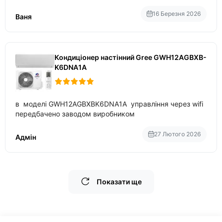
приблизно 200-500 ват після нагрівання та підтримки
температури
16 Березня 2026
Ваня
Кондиціонер настінний Gree GWH12AGBXB-
K6DNA1A
в моделі GWH12AGBXBK6DNA1A управління через wifi
передбачено заводом виробником
27 Лютого 2026
Адмін
Показати ще