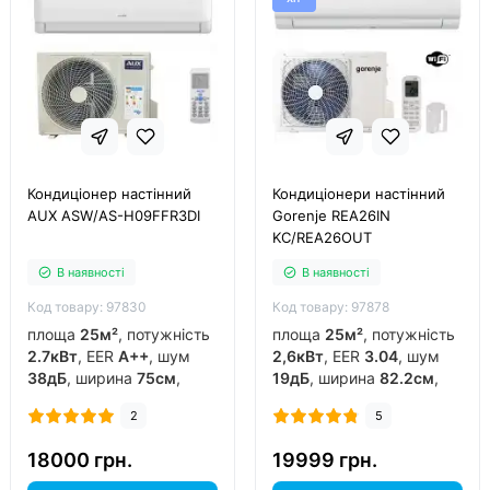
Кондиціонер настінний
Кондиціонери настінний
AUX ASW/AS-H09FFR3DI
Gorenje REA26IN
KC/REA26OUT
В наявності
В наявності
Код товару: 97830
Код товару: 97878
площа
25м²
, потужність
площа
25м²
, потужність
2.7кВт
, EER
A++
, шум
2,6кВт
, EER
3.04
, шум
38дБ
, ширина
75см
,
19дБ
, ширина
82.2см
,
фреон
R32
, виробник
фреон
R32
, виробник
2
5
китай
, інвертор
так
,
китай
, інвертор
так
,
обігрів до
-15°C
..
обігрів до
-20°C
..
18000 грн.
19999 грн.