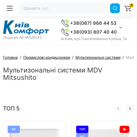
0
+38(067) 966 44 53
+38(093) 807 40 40
Ліцензія AE №526143
м.Київ, вул Пантелеймона Куліша, 1а
Головна
Промислові кондиціонери
Мультизональні системи
Мульт
Мультизональні системи MDV
Mitsushito
ТОП 5
ХІТ
ТОП
ХІТ