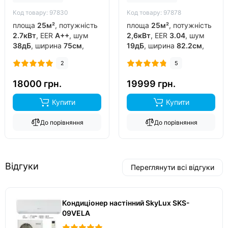
Код товару: 97830
Код товару: 97878
площа
25м²
, потужність
площа
25м²
, потужність
2.7кВт
, EER
A++
, шум
2,6кВт
, EER
3.04
, шум
38дБ
, ширина
75см
,
19дБ
, ширина
82.2см
,
фреон
R32
, виробник
фреон
R32
, виробник
2
5
китай
, інвертор
так
,
китай
, інвертор
так
,
обігрів до
-15°C
..
обігрів до
-20°C
..
18000 грн.
19999 грн.
Купити
Купити
До порівняння
До порівняння
Відгуки
Переглянути всі відгуки
Кондиціонер настінний SkyLux SKS-
09VELA