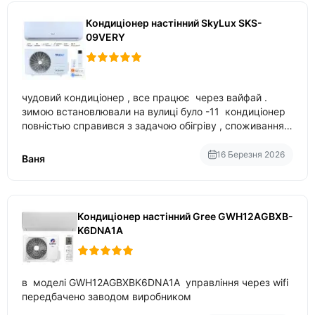
Кондиціонер настінний SkyLux SKS-
09VERY
чудовий кондиціонер , все працює через вайфай .
зимою встановлювали на вулиці було -11 кондиціонер
повністью справився з задачою обігріву , споживання
приблизно 200-500 ват після нагрівання та підтримки
температури
16 Березня 2026
Ваня
Кондиціонер настінний Gree GWH12AGBXB-
K6DNA1A
в моделі GWH12AGBXBK6DNA1A управління через wifi
передбачено заводом виробником