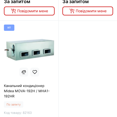
За запитом
За запитом
Повідомити мене
Повідомити мене
ХІТ
Канальний кондиціонер
Midea MOVA-192H / MHA1-
192HR
По запиту
Код товару: 82163