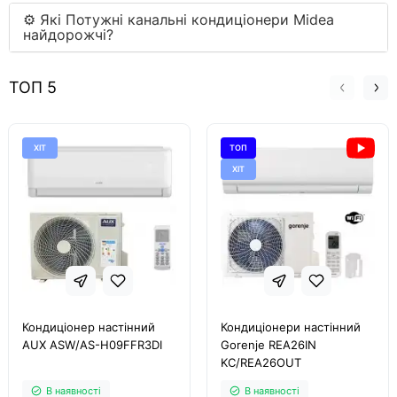
⚙ Які Потужні канальні кондиціонери Midea
найдорожчі?
ТОП 5
ХІТ
ТОП
ХІТ
Кондиціонер настінний
Кондиціонери настінний
AUX ASW/AS-H09FFR3DI
Gorenje REA26IN
KC/REA26OUT
В наявності
В наявності