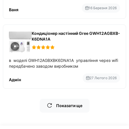
приблизно 200-500 ват після нагрівання та підтримки
температури
16 Березня 2026
Ваня
Кондиціонер настінний Gree GWH12AGBXB-
K6DNA1A
в моделі GWH12AGBXBK6DNA1A управління через wifi
передбачено заводом виробником
27 Лютого 2026
Адмін
Показати ще