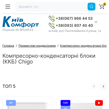
0
+38(067) 966 44 53
+38(093) 807 40 40
Ліцензія AE №526143
м.Київ, вул Пантелеймона Куліша, 1а
Головна
Промислові кондиціонери
Компресорно-конденсаторні блок
Компресорно-конденсаторні блоки
(ККБ) Chigo
ТОП 5
ХІТ
ТОП
ХІТ