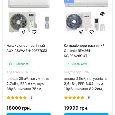
Кондиціонер настінний
Кондиціонери настінний
AUX ASW/AS-H09FFR3DI
Gorenje REA26IN
KC/REA26OUT
В наявності
В наявності
Код товару: 97830
Код товару: 97878
площа
25м²
, потужність
площа
25м²
, потужність
2.7кВт
, EER
A++
, шум
2,6кВт
, EER
3.04
, шум
38дБ
, ширина
75см
,
19дБ
, ширина
82.2см
,
фреон
R32
, виробник
фреон
R32
, виробник
2
5
китай
, інвертор
так
,
китай
, інвертор
так
,
обігрів до
-15°C
..
обігрів до
-20°C
..
18000 грн.
19999 грн.