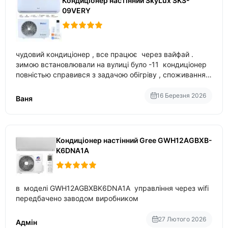
Кондиціонер настінний SkyLux SKS-
09VERY
чудовий кондиціонер , все працює через вайфай .
зимою встановлювали на вулиці було -11 кондиціонер
повністью справився з задачою обігріву , споживання
приблизно 200-500 ват після нагрівання та підтримки
температури
16 Березня 2026
Ваня
Кондиціонер настінний Gree GWH12AGBXB-
K6DNA1A
в моделі GWH12AGBXBK6DNA1A управління через wifi
передбачено заводом виробником
27 Лютого 2026
Адмін