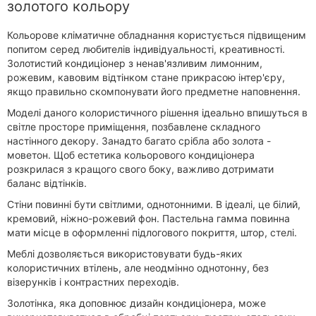
золотого кольору
Кольорове кліматичне обладнання користується підвищеним
попитом серед любителів індивідуальності, креативності.
Золотистий кондиціонер з ненав'язливим лимонним,
рожевим, кавовим відтінком стане прикрасою інтер'єру,
якщо правильно скомпонувати його предметне наповнення.
Моделі даного колористичного рішення ідеально впишуться в
світле просторе приміщення, позбавлене складного
настінного декору. Занадто багато срібла або золота -
моветон. Щоб естетика кольорового кондиціонера
розкрилася з кращого свого боку, важливо дотримати
баланс відтінків.
Стіни повинні бути світлими, однотонними. В ідеалі, це білий,
кремовий, ніжно-рожевий фон. Пастельна гамма повинна
мати місце в оформленні підлогового покриття, штор, стелі.
Меблі дозволяється використовувати будь-яких
колористичних втілень, але неодмінно однотонну, без
візерунків і контрастних переходів.
Золотінка, яка доповнює дизайн кондиціонера, може