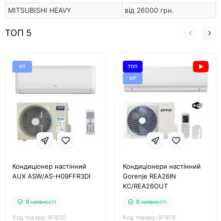
MITSUBISHI HEAVY
від 26000 грн.
ТОП 5
ХІТ
ТОП
ХІТ
Кондиціонер настінний
Кондиціонери настінний
AUX ASW/AS-H09FFR3DI
Gorenje REA26IN
KC/REA26OUT
В наявності
В наявності
Код товару: 97830
Код товару: 97878