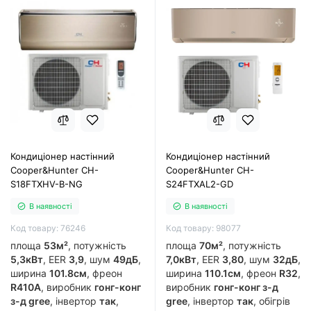
Кондиціонер настінний
Кондиціонер настінний
Cooper&Hunter CH-
Cooper&Hunter CH-
S18FTXHV-B-NG
S24FTXAL2-GD
В наявності
В наявності
Код товару: 76246
Код товару: 98077
площа
53м²
, потужність
площа
70м²
, потужність
5,3кВт
, EER
3,9
, шум
49дБ
,
7,0кВт
, EER
3,80
, шум
32дБ
,
ширина
101.8см
, фреон
ширина
110.1см
, фреон
R32
,
R410A
, виробник
гонг-конг
виробник
гонг-конг з-д
з-д gree
, інвертор
так
,
gree
, інвертор
так
, обігрів