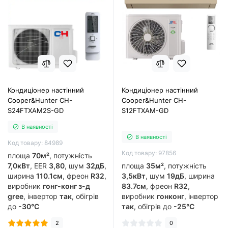
Кондиціонер настінний
Кондиціонер настінний
Cooper&Hunter CH-
Cooper&Hunter CH-
S24FTXAM2S-GD
S12FTXAM-GD
В наявності
В наявності
Код товару: 84989
Код товару: 97856
площа
70м²
, потужність
7,0кВт
, EER
3,80
, шум
32дБ
,
площа
35м²
, потужність
ширина
110.1см
, фреон
R32
,
3,5кВт
, шум
19дБ
, ширина
виробник
гонг-конг з-д
83.7см
, фреон
R32
,
gree
, інвертор
так
, обігрів
виробник
гонконг
, інвертор
до
-30°C
так
, обігрів до
-25°C
2
0