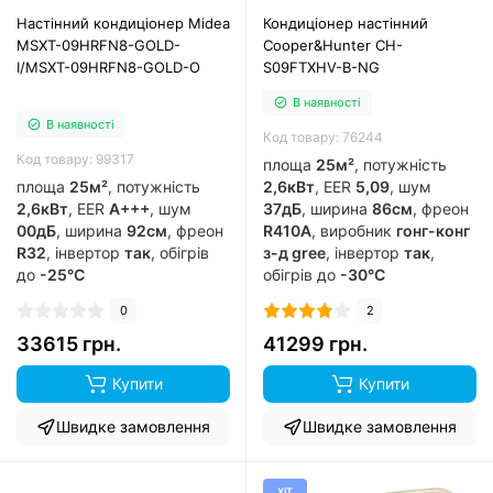
Настінний кондиціонер Midea
Кондиціонер настінний
MSXT-09HRFN8-GOLD-
Cooper&Hunter CH-
I/MSXT-09HRFN8-GOLD-O
S09FTXHV-B-NG
В наявності
В наявності
Код товару: 76244
Код товару: 99317
площа
25м²
, потужність
площа
25м²
, потужність
2,6кВт
, EER
5,09
, шум
2,6кВт
, EER
А+++
, шум
37дБ
, ширина
86см
, фреон
00дБ
, ширина
92см
, фреон
R410A
, виробник
гонг-конг
R32
, інвертор
так
, обігрів
з-д gree
, інвертор
так
,
до
-25°C
обігрів до
-30°C
0
2
33615 грн.
41299 грн.
Купити
Купити
Швидке замовлення
Швидке замовлення
ХІТ