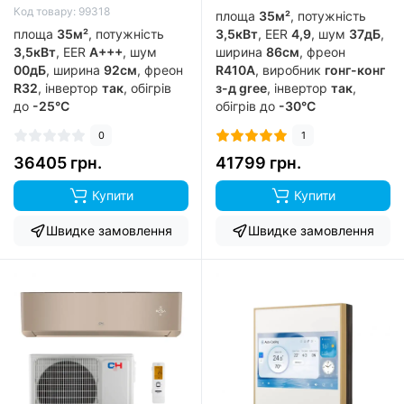
Код товару: 99318
площа
35м²
, потужність
площа
35м²
, потужність
3,5кВт
, EER
4,9
, шум
37дБ
,
3,5кВт
, EER
А+++
, шум
ширина
86см
, фреон
00дБ
, ширина
92см
, фреон
R410A
, виробник
гонг-конг
R32
, інвертор
так
, обігрів
з-д gree
, інвертор
так
,
до
-25°C
обігрів до
-30°C
0
1
36405 грн.
41799 грн.
Купити
Купити
Швидке замовлення
Швидке замовлення