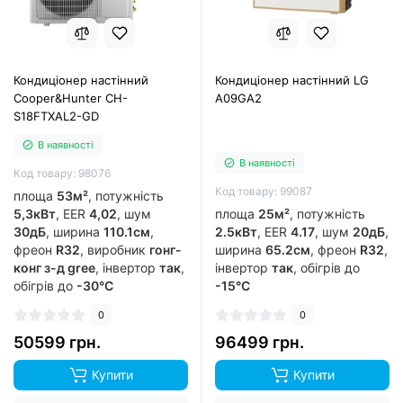
Кондиціонер настінний
Кондиціонер настінний LG
Cooper&Hunter CH-
A09GA2
S18FTXAL2-GD
В наявності
В наявності
Код товару: 98076
Код товару: 99087
площа
53м²
, потужність
5,3кВт
, EER
4,02
, шум
площа
25м²
, потужність
30дБ
, ширина
110.1см
,
2.5кВт
, EER
4.17
, шум
20дБ
,
фреон
R32
, виробник
гонг-
ширина
65.2см
, фреон
R32
,
конг з-д gree
, інвертор
так
,
інвертор
так
, обігрів до
обігрів до
-30°C
-15°C
0
0
50599 грн.
96499 грн.
Купити
Купити