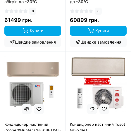
обігрів до
-30°C
до
-30°C
0
0
61499 грн.
60899 грн.
Купити
Купити
Швидке замовлення
Швидке замовлення
Кондиціонер настінний
Кондиціонер настінний Tosot
Cooper&Hunter CH-S18FTXAL-
GD-24RG