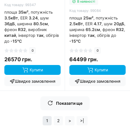
В наявності
Код товару: 99347
Код товару: 99084
площа
35м²
, потужність
3.5кВт
, EER
3.24
, шум
площа
25м²
, потужність
36дБ
, ширина
80.5см
,
2.5кВт
, EER
4.17
, шум
20дБ
,
фреон
R32
, виробник
ширина
65.2см
, фреон
R32
,
китай
, інвертор
так
, обігрів
інвертор
так
, обігрів до
до
-15°C
-15°C
0
0
26570 грн.
64499 грн.
Купити
Купити
Швидке замовлення
Швидке замовлення
Показати ще
1
2
>
>|