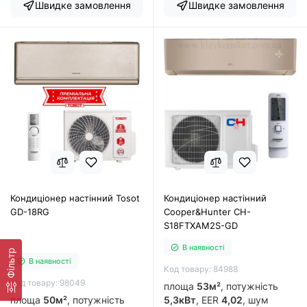
Швидке замовлення
Швидке замовлення
Кондиціонер настінний Tosot
Кондиціонер настінний
GD-18RG
Cooper&Hunter CH-
S18FTXAM2S-GD
В наявності
Фільтр
В наявності
Код товару: 84988
Код товару: 98049
площа
53м²
, потужність
площа
50м²
, потужність
5,3кВт
, EER
4,02
, шум