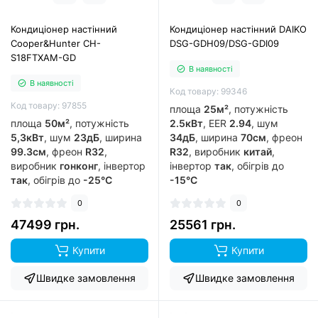
Кондиціонер настінний
Кондиціонер настінний DAIKO
Cooper&Hunter CH-
DSG-GDH09/DSG-GDI09
S18FTXAM-GD
В наявності
В наявності
Код товару: 99346
Код товару: 97855
площа
25м²
, потужність
площа
50м²
, потужність
2.5кВт
, EER
2.94
, шум
5,3кВт
, шум
23дБ
, ширина
34дБ
, ширина
70см
, фреон
99.3см
, фреон
R32
,
R32
, виробник
китай
,
виробник
гонконг
, інвертор
інвертор
так
, обігрів до
так
, обігрів до
-25°C
-15°C
0
0
47499 грн.
25561 грн.
Купити
Купити
Швидке замовлення
Швидке замовлення