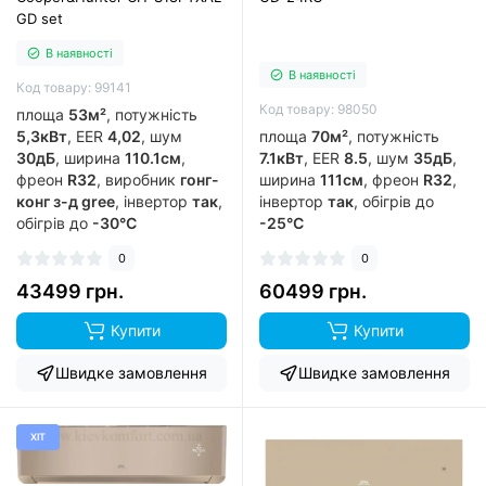
GD set
В наявності
В наявності
Код товару: 99141
Код товару: 98050
площа
53м²
, потужність
5,3кВт
, EER
4,02
, шум
площа
70м²
, потужність
30дБ
, ширина
110.1см
,
7.1кВт
, EER
8.5
, шум
35дБ
,
фреон
R32
, виробник
гонг-
ширина
111см
, фреон
R32
,
конг з-д gree
, інвертор
так
,
інвертор
так
, обігрів до
обігрів до
-30°C
-25°C
0
0
43499 грн.
60499 грн.
Купити
Купити
Швидке замовлення
Швидке замовлення
ХІТ