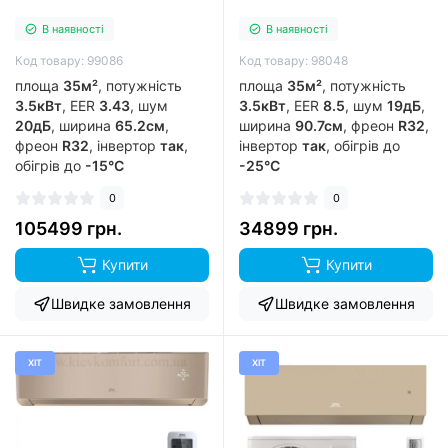
В наявності
В наявності
Код товару: 99086
Код товару: 98048
площа
35м²
, потужність
площа
35м²
, потужність
3.5кВт
, EER
3.43
, шум
3.5кВт
, EER
8.5
, шум
19дБ
,
20дБ
, ширина
65.2см
,
ширина
90.7см
, фреон
R32
,
фреон
R32
, інвертор
так
,
інвертор
так
, обігрів до
обігрів до
-15°C
-25°C
0
0
105499 грн.
34899 грн.
Купити
Купити
Швидке замовлення
Швидке замовлення
ХІТ
ХІТ