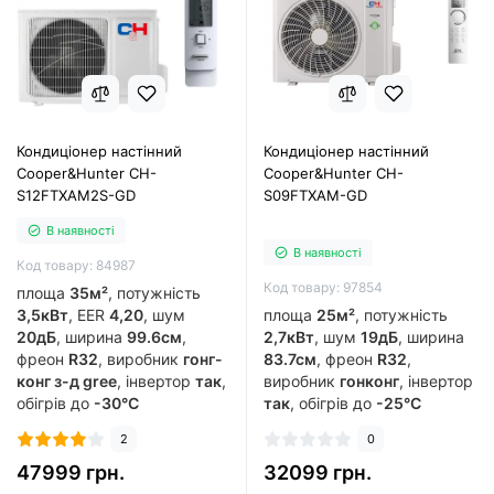
Кондиціонер настінний
Кондиціонер настінний
Cooper&Hunter CH-
Cooper&Hunter CH-
S12FTXAM2S-GD
S09FTXAM-GD
В наявності
В наявності
Код товару: 84987
Код товару: 97854
площа
35м²
, потужність
3,5кВт
, EER
4,20
, шум
площа
25м²
, потужність
20дБ
, ширина
99.6см
,
2,7кВт
, шум
19дБ
, ширина
фреон
R32
, виробник
гонг-
83.7см
, фреон
R32
,
конг з-д gree
, інвертор
так
,
виробник
гонконг
, інвертор
обігрів до
-30°C
так
, обігрів до
-25°C
2
0
47999 грн.
32099 грн.