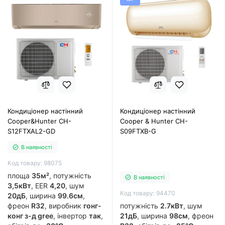
Кондиціонер настінний
Кондиціонер настінний
Cooper&Hunter CH-
Cooper & Hunter CH-
S12FTXAL2-GD
S09FTXB-G
В наявності
Код товару: 98075
площа
35м²
, потужність
В наявності
3,5кВт
, EER
4,20
, шум
Код товару: 94470
20дБ
, ширина
99.6см
,
фреон
R32
, виробник
гонг-
потужність
2.7кВт
, шум
конг з-д gree
, інвертор
так
,
21дБ
, ширина
98см
, фреон