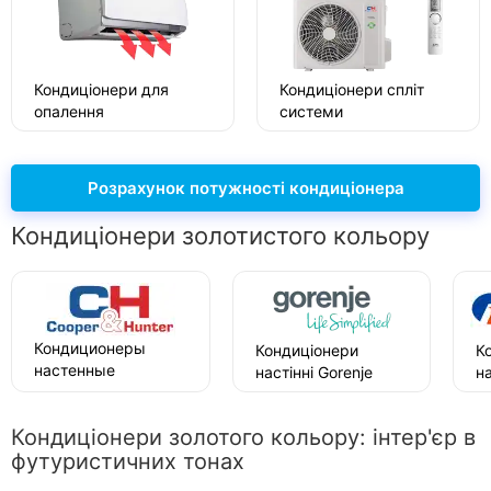
Кондиціонери для
Кондиціонери спліт
опалення
системи
Розрахунок потужності кондиціонера
Кондиціонери золотистого кольору
Кондиционеры
Кондиціонери
К
настенные
настінні Gorenje
на
Cooper&Hunter
Кондиціонери золотого кольору: інтер'єр в
футуристичних тонах