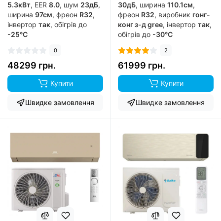
5.3кВт
, EER
8.0
, шум
23дБ
,
30дБ
, ширина
110.1см
,
ширина
97см
, фреон
R32
,
фреон
R32
, виробник
гонг-
інвертор
так
, обігрів до
конг з-д gree
, інвертор
так
,
-25°C
обігрів до
-30°C
0
2
48299 грн.
61999 грн.
Купити
Купити
Швидке замовлення
Швидке замовлення