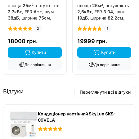
площа
25м²
, потужність
площа
25м²
, потужність
2.7кВт
, EER
A++
, шум
2,6кВт
, EER
3.04
, шум
38дБ
, ширина
75см
,
19дБ
, ширина
82.2см
,
фреон
R32
, виробник
фреон
R32
, виробник
2
5
китай
, інвертор
так
,
китай
, інвертор
так
,
обігрів до
-15°C
..
обігрів до
-20°C
..
18000 грн.
19999 грн.
Купити
Купити
До порівняння
До порівняння
Відгуки
Переглянути всі відгуки
Кондиціонер настінний SkyLux SKS-
09VELA